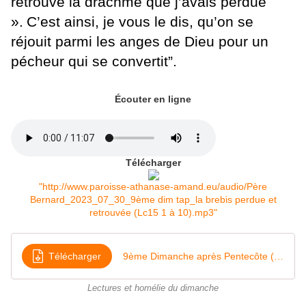
retrouvé la drachme que j’avais perdue
».
C’est ainsi, je vous le dis, qu’on se
réjouit parmi les anges de Dieu pour un
pécheur qui se convertit”.
Écouter en ligne
Télécharger
"http://www.paroisse-athanase-amand.eu/audio/Père
Bernard_2023_07_30_9ème dim tap_la brebis perdue et
retrouvée (Lc15 1 à 10).mp3"
Télécharger
9ème Dimanche après Pentecôte (2023) La brebis perdue et retrouvée Lc 15, 1 à 10
Lectures et homélie du dimanche