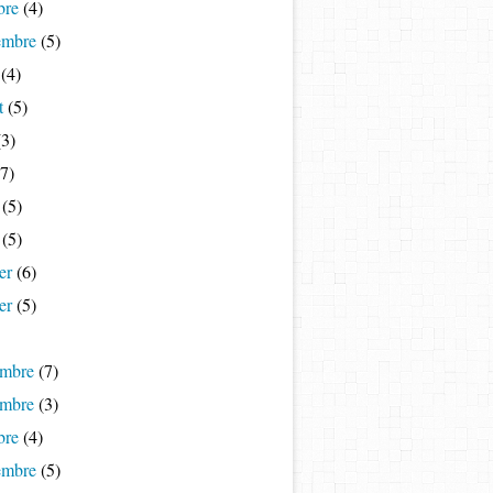
bre
(4)
embre
(5)
(4)
t
(5)
3)
7)
(5)
(5)
er
(6)
er
(5)
mbre
(7)
mbre
(3)
bre
(4)
embre
(5)