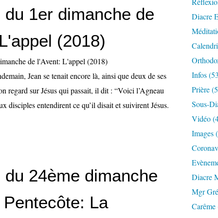
Réflexio
 du 1er dimanche de
Diacre E
Méditati
 L'appel (2018)
Calendri
Orthodo
Infos (5
demain, Jean se tenait encore là, ainsi que deux de ses
Prière (
son regard sur Jésus qui passait, il dit : “Voici l’Agneau
Sous-Di
x disciples entendirent ce qu’il disait et suivirent Jésus.
Vidéo (
Images 
Coronavi
Evèneme
 du 24ème dimanche
Diacre 
Mgr Gré
a Pentecôte: La
Carême 