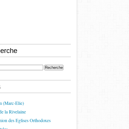
erche
s
m (Marc-Elie)
e la Rivelaine
on des Eglises Orthodoxes
ales