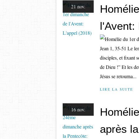
Homélie
21 nov.
l'Avent:
Jean 1, 35-51 Le len
disciples, et fixant 
de Dieu !” Et les deu
Jésus se retourna...
LIRE LA SUITE
Homélie
16 nov.
après l