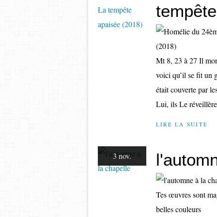
tempête
Mt 8, 23 à 27 Il mon
voici qu’il se fit u
était couverte par l
Lui, ils Le réveillère
LIRE LA SUITE
l'automn
3 nov.
Tes œuvres sont mag
belles couleurs