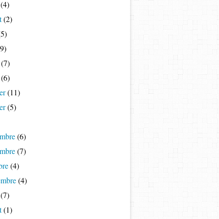
(4)
t
(2)
5)
9)
(7)
(6)
er
(11)
er
(5)
mbre
(6)
mbre
(7)
bre
(4)
embre
(4)
(7)
t
(1)