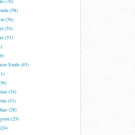
ns (70)
mile (58)
on (56)
er (55)
xe (53)
3)
50)
acre Emile (45)
41)
(36)
rus (34)
nts (31)
Marc (28)
goire (25)
(24)