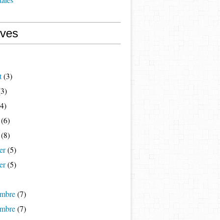
ives
t
(3)
3)
4)
(6)
(8)
er
(5)
er
(5)
mbre
(7)
mbre
(7)