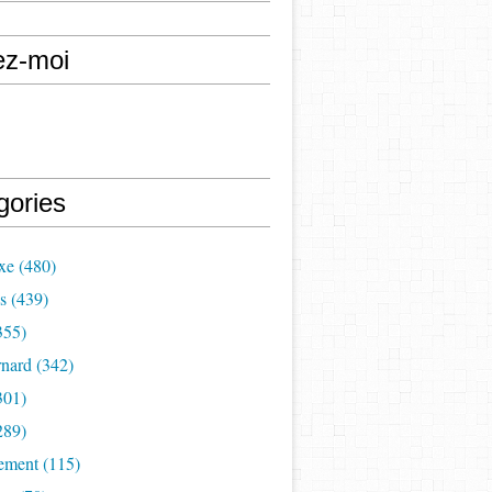
ez-moi
gories
xe (480)
s (439)
355)
nard (342)
301)
289)
ement (115)