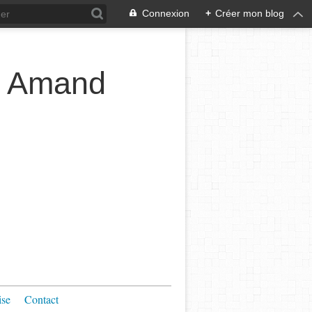
Connexion
+
Créer mon blog
t Amand
ise
Contact