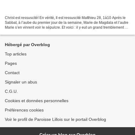
Christ est ressuscité! En vérité, Il est ressuscité Matthieu 28, 1à10 Après le
Sabbat, à l’aube du premier jour de la semaine, Marie de Magdala et l’autre
Marie s’en vinrent voir le sépulcre. Et voici : il y eut un grand tremblement de
terre, et un ange...
Hébergé par Overblog
Top articles
Pages
Contact
Signaler un abus
C.G.U.
Cookies et données personnelles
Préférences cookies
Voir le profil de Paroisse Lillois sur le portail Overblog
Créer un blog sur Overblog