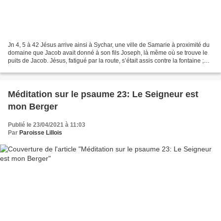
Jn 4, 5 à 42 Jésus arrive ainsi à Sychar, une ville de Samarie à proximité du
domaine que Jacob avait donné à son fils Joseph, là même où se trouve le
puits de Jacob. Jésus, fatigué par la route, s’était assis contre la fontaine ;
c’était environ la sixième...
Méditation sur le psaume 23: Le Seigneur est
mon Berger
Publié le 23/04/2021 à 11:03
Par
Paroisse Lillois