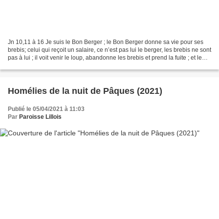
Jn 10,11 à 16 Je suis le Bon Berger ; le Bon Berger donne sa vie pour ses
brebis; celui qui reçoit un salaire, ce n’est pas lui le berger, les brebis ne sont
pas à lui ; il voit venir le loup, abandonne les brebis et prend la fuite ; et le
loup emporte...
Homélies de la nuit de Pâques (2021)
Publié le 05/04/2021 à 11:03
Par
Paroisse Lillois