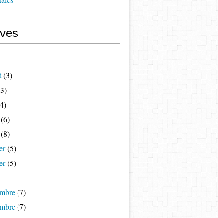
ives
t
(3)
3)
4)
(6)
(8)
er
(5)
er
(5)
mbre
(7)
mbre
(7)