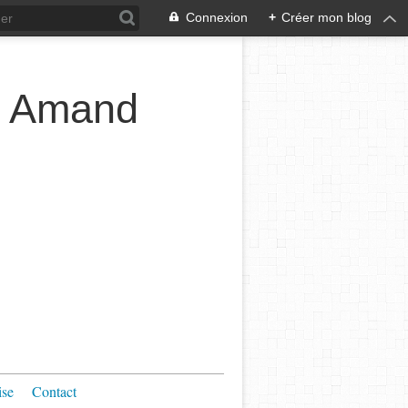
Connexion
+
Créer mon blog
t Amand
ise
Contact