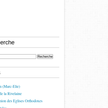
erche
s
m (Marc-Elie)
e la Rivelaine
on des Eglises Orthodoxes
ales