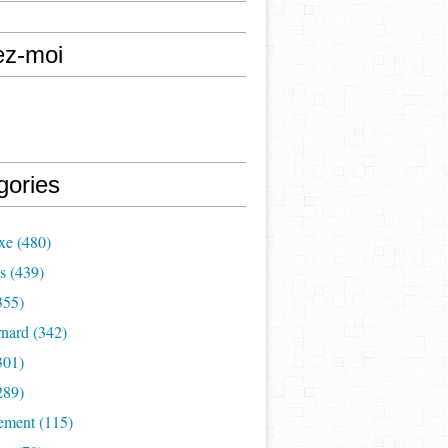
ez-moi
gories
xe (480)
s (439)
355)
nard (342)
301)
289)
ement (115)