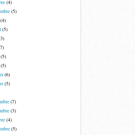
bre
(4)
embre
(5)
(4)
t
(5)
3)
7)
(5)
(5)
er
(6)
er
(5)
mbre
(7)
mbre
(3)
bre
(4)
embre
(5)