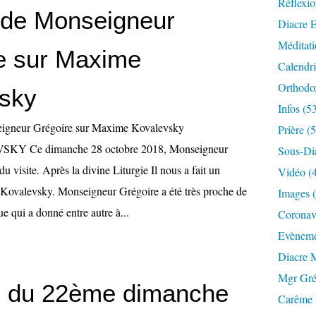
Réflexio
de Monseigneur
Diacre E
Méditati
e sur Maxime
Calendri
Orthodo
sky
Infos (5
Prière (
Y Ce dimanche 28 octobre 2018, Monseigneur
Sous-Di
u visite. Après la divine Liturgie Il nous a fait un
Vidéo (
Kovalevsky. Monseigneur Grégoire a été très proche de
Images 
e qui a donné entre autre à...
Coronavi
Evèneme
Diacre 
Mgr Gré
 du 22ème dimanche
Carême 