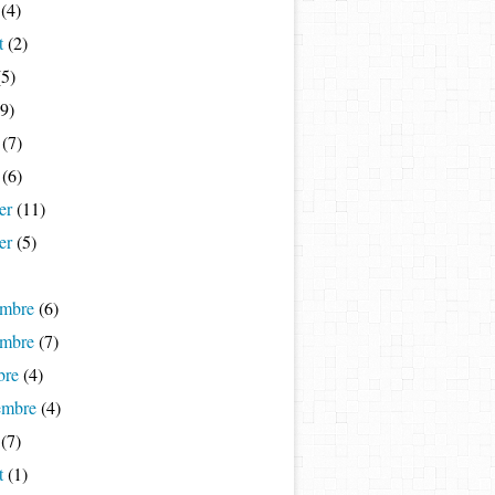
(4)
t
(2)
5)
9)
(7)
(6)
er
(11)
er
(5)
mbre
(6)
mbre
(7)
bre
(4)
embre
(4)
(7)
t
(1)