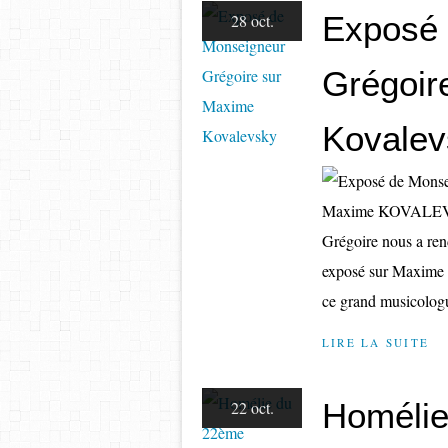
Exposé 
28 oct.
Grégoir
Kovalev
Maxime KOVALEVSK
Grégoire nous a rend
exposé sur Maxime 
ce grand musicologu
LIRE LA SUITE
Homélie
22 oct.