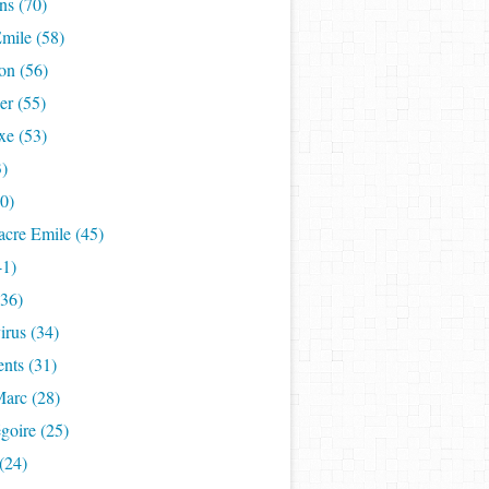
ns (70)
mile (58)
on (56)
er (55)
xe (53)
3)
50)
acre Emile (45)
41)
(36)
rus (34)
nts (31)
Marc (28)
goire (25)
(24)