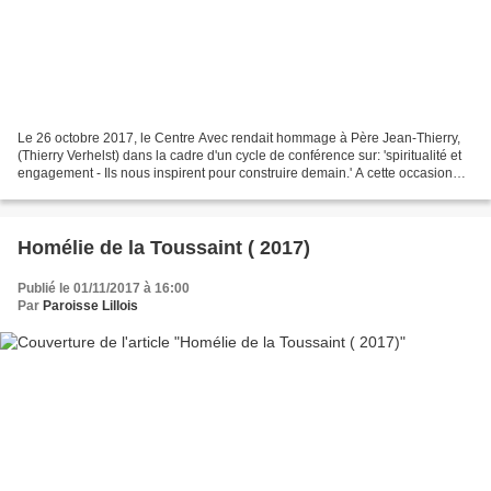
Le 26 octobre 2017, le Centre Avec rendait hommage à Père Jean-Thierry,
(Thierry Verhelst) dans la cadre d'un cycle de conférence sur: 'spiritualité et
engagement - Ils nous inspirent pour construire demain.' A cette occasion
Sœur Barbara a donné un témoignage...
Homélie de la Toussaint ( 2017)
Publié le 01/11/2017 à 16:00
Par
Paroisse Lillois