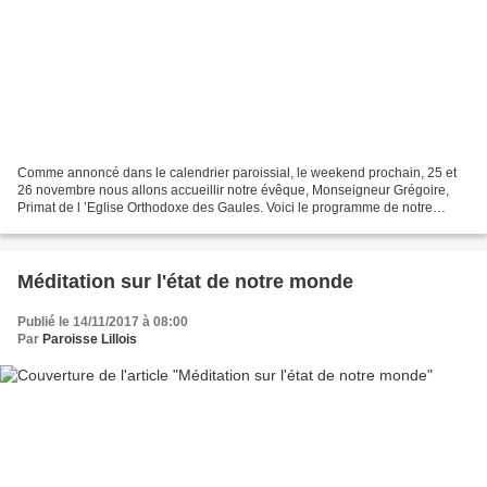
Comme annoncé dans le calendrier paroissial, le weekend prochain, 25 et
26 novembre nous allons accueillir notre évêque, Monseigneur Grégoire,
Primat de l ’Eglise Orthodoxe des Gaules. Voici le programme de notre
weekend. Samedi 25 novembre A 12h00 :...
Méditation sur l'état de notre monde
Publié le 14/11/2017 à 08:00
Par
Paroisse Lillois