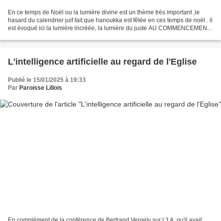
En ce temps de Noël ou la lumière divine est un thème très important ,le
hasard du calendrier juif fait que hanoukka est fêtée en ces temps de noël . il
est évoqué ici la lumière incréée, la lumière du juste AU COMMENCEMENT
était le Verbe, et le Verbe...
L'intelligence artificielle au regard de l'Eglise
Publié le 15/01/2025 à 19:33
Par
Paroisse Lillois
En complément de la conférence de Bertrand Vergely sur L'I.A. qu'il avait