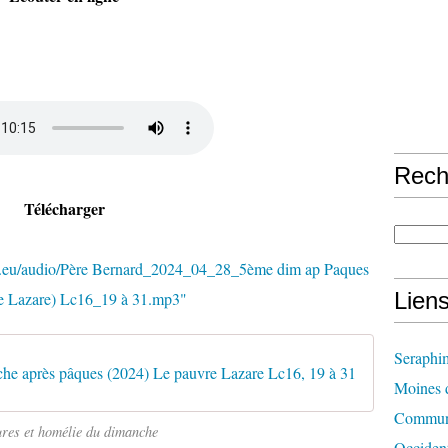
Rech
Télécharger
d.eu/audio/Père Bernard_2024_04_28_5ème dim ap Paques
Lien
re Lazare) Lc16_19 à 31.mp3"
Seraphi
e après pâques (2024) Le pauvre Lazare Lc16, 19 à 31
Moines d
Communi
ures et homélie du dimanche
Occident