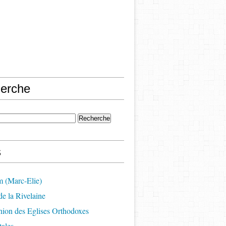
erche
s
m (Marc-Elie)
e la Rivelaine
on des Eglises Orthodoxes
ales