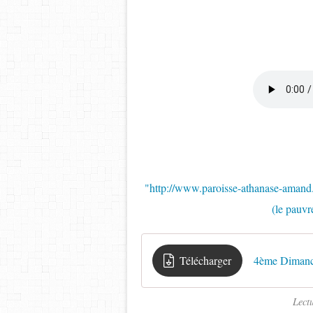
"http://www.paroisse-athanase-aman
(le pauv
Télécharger
4ème Dimanch
Lect