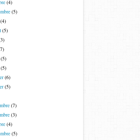
bre
(4)
embre
(5)
(4)
t
(5)
3)
7)
(5)
(5)
er
(6)
er
(5)
mbre
(7)
mbre
(3)
bre
(4)
embre
(5)