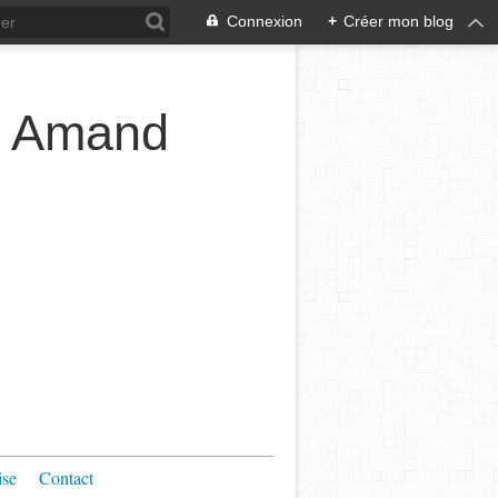
Connexion
+
Créer mon blog
t Amand
ise
Contact