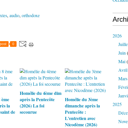
extes
,
audio
,
orthodoxe
Arch
2026
Juille
post
0
Juin
(
Mai
(
Avril
Mars
Févri
Homélie du 4ème dim
Janvi
8 ème
après la Pentecôte
Homélie du 3ème
2025
ès la
(2026) La foi
dimanche après la
 saint de
secourue
Pentecôte :
Déce
L'entretien avec
Nove
Nicodème (2026)