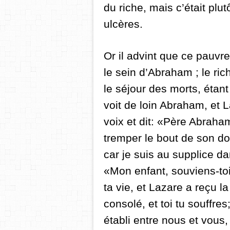
du riche, mais c’était plu
ulcères.
Or il advint que ce pauvr
le sein d’Abraham ; le ric
le séjour des morts, étant
voit de loin Abraham, et 
voix et dit: «Père Abraham
tremper le bout de son doi
car je suis au supplice d
«Mon enfant, souviens-toi
ta vie, et Lazare a reçu l
a
consolé, et toi tu souffres
établi entre nous et vous