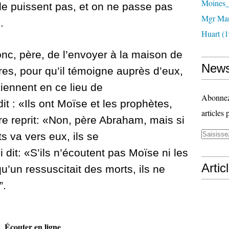
Moines_
 le puissent pas, et on ne passe pas
Mgr Mar
.
Huart (1
 donc, père, de l’envoyer à la maison de
News
rères, pour qu’il témoigne auprès d’eux,
iennent en ce lieu de
Abonnez-
it : «Ils ont Moïse et les prophètes,
articles 
re reprit: «Non, père Abraham, mais si
s va vers eux, ils se
 dit: «S’ils n’écoutent pas Moïse ni les
Artic
’un ressuscitait des morts, ils ne
”.
Écouter en ligne