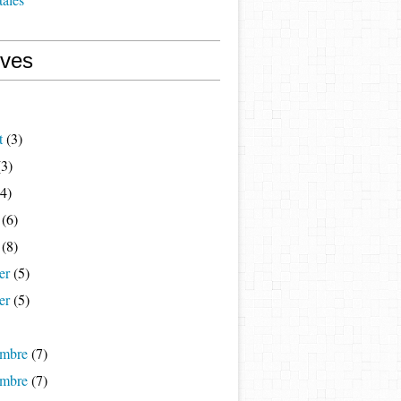
ives
t
(3)
3)
4)
(6)
(8)
er
(5)
er
(5)
mbre
(7)
mbre
(7)