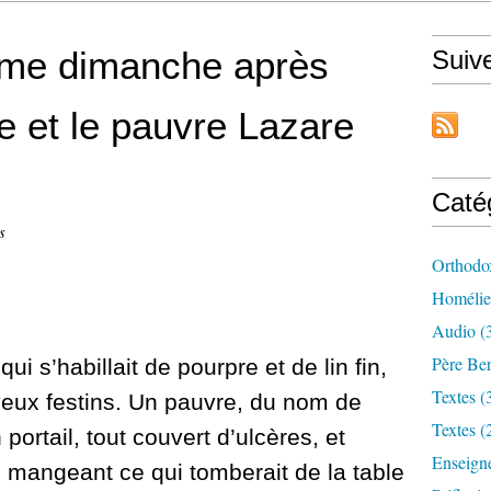
ème dimanche après
Suiv
e et le pauvre Lazare
Caté
s
Orthodo
Homélie
Audio (
Père Ber
ui s’habillait de pourpre et de lin fin,
Textes (
yeux festins.
Un pauvre, du nom de
Textes (
 portail, tout couvert d’ulcères,
et
Enseign
n mangeant ce qui tomberait de la table