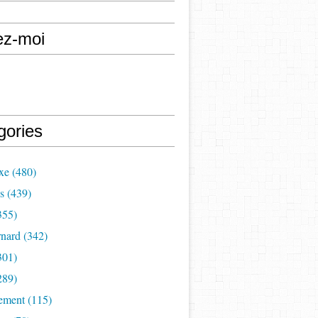
ez-moi
gories
xe (480)
s (439)
355)
nard (342)
301)
289)
ement (115)