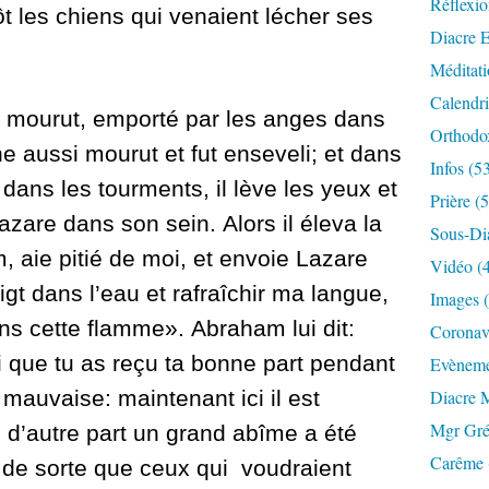
Réflexio
tôt les chiens qui venaient lécher ses
Diacre E
Méditati
Calendri
e mourut, emporté par les anges dans
Orthodo
he aussi mourut et fut enseveli;
et dans
Infos (5
 dans les tourments, il lève les yeux et
Prière (
Lazare dans son sein.
Alors il éleva la
Sous-Di
, aie pitié de moi, et envoie Lazare
Vidéo (
gt dans l’eau et rafraîchir ma langue,
Images 
ans cette flamme».
Abraham lui dit:
Coronavi
 que tu as reçu ta bonne part pendant
Evèneme
 mauvaise: maintenant ici il est
Diacre 
Mgr Gré
;
d’autre part un grand abîme a été
Carême 
, de sorte que ceux qui voudraient