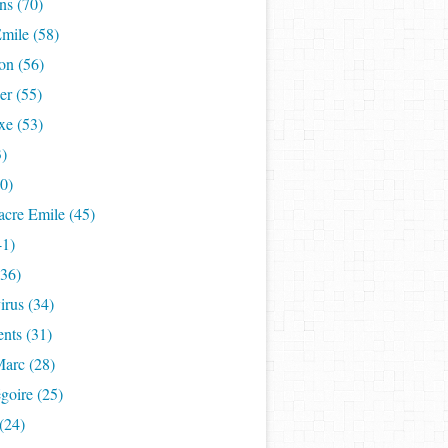
ns (70)
mile (58)
on (56)
er (55)
xe (53)
3)
50)
acre Emile (45)
41)
(36)
rus (34)
nts (31)
Marc (28)
goire (25)
(24)