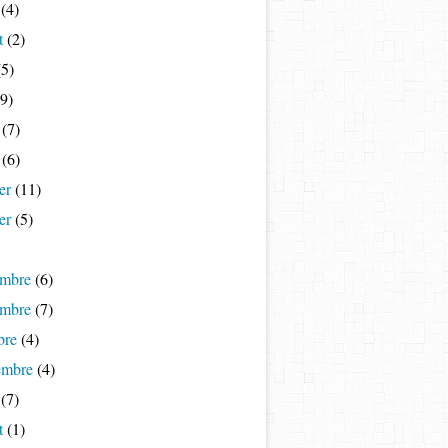
(4)
t
(2)
5)
9)
(7)
(6)
er
(11)
er
(5)
mbre
(6)
mbre
(7)
bre
(4)
embre
(4)
(7)
t
(1)