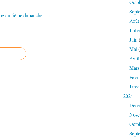
Octo
Sept
ie du 5ème dimanche... »
Août
Juille
Juin
(
Mai
(
Avril
Mars
Févri
Janvi
2024
Déce
Nove
Octo
Sept