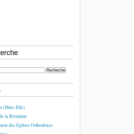
erche
s
m (Marc-Elie)
e la Rivelaine
on des Eglises Orthodoxes
ales