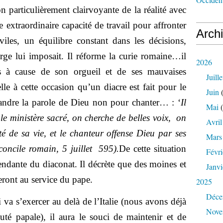
on particulièrement clairvoyante de la réalité avec
e extraordinaire capacité de travail pour affronter
Arch
civiles, un équilibre constant dans les décisions,
rge lui imposait. Il réforme la curie romaine…il
2026
us à cause de son orgueil et de ses mauvaises
Juille
elle à cette occasion qu’un diacre est fait pour le
Juin
(
pandre la parole de Dieu non pour chanter… : ‘
Il
Mai
(
le ministère sacré, on cherche de belles voix, on
Avril
té de sa vie, et le chanteur offense Dieu par ses
Mars
oncile romain, 5 juillet 595).
De cette situation
Févri
endante du diaconat. Il décrète que des moines et
Janvi
seront au service du pape.
2025
Déce
 va s’exercer au delà de l’Italie (nous avons déjà
Nove
uté papale), il aura le souci de maintenir et de