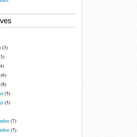
ives
t
(3)
3)
4)
(6)
(8)
er
(5)
er
(5)
mbre
(7)
mbre
(7)