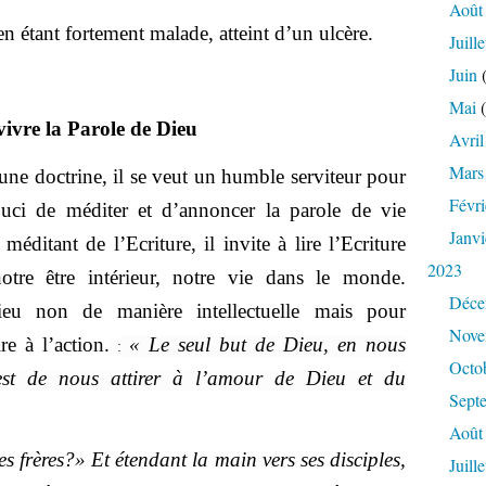
Août
en étant fortement malade, atteint d’un ulcère.
Juille
Juin
(
Mai
(
ivre la Parole de Dieu
Avril
Mars
 une doctrine, il se veut un humble serviteur pour
Févri
 souci de méditer et d’annoncer la parole de vie
Janvi
 méditant de l’Ecriture, il invite à lire l’Ecriture
2023
otre être intérieur, notre vie dans le monde.
Déce
eu non de manière intellectuelle mais pour
Nove
re à l’action.
« Le seul but de Dieu, en nous
:
Octo
, est de nous attirer à l’amour de Dieu et du
Sept
Août
s frères?» Et étendant la main vers ses disciples,
Juille