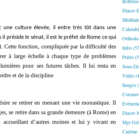
Réflexio
Diacre E
Méditati
une culture élevée, il entre très tôt dans une
Calendri
il préside le sénat, il est le préfet de Rome ce qui
Orthodo
Cette fonction, compliquée par la difficulté des
t.
Infos (5
rer à large échelle à chaque type de problèmes
Prière (
 lumières pour ses futures tâches. Il lui resta en
Sous-Di
rdre et de la discipline
Vidéo (
.
Images 
Coronavi
 désire se retirer en menant une vie monastique. Il
Evèneme
ges, se retire dans sa grande demeure (à Rome) en
Diacre 
 accueillant d’autres moines et lui y vivant en
Mgr Gré
Carême 