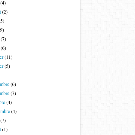
(4)
t
(2)
5)
9)
(7)
(6)
er
(11)
er
(5)
mbre
(6)
mbre
(7)
bre
(4)
embre
(4)
(7)
t
(1)