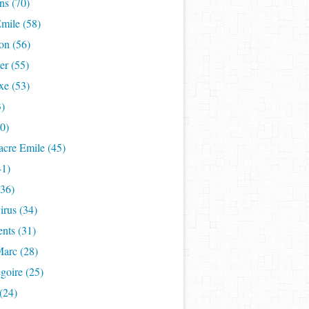
ns (70)
mile (58)
on (56)
er (55)
xe (53)
3)
50)
acre Emile (45)
41)
(36)
rus (34)
nts (31)
Marc (28)
goire (25)
(24)