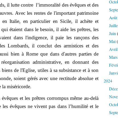
Octo
ds, il lutte contre l’immoralité des évêques et des
Sept
auvres. Avec les rentes de l'important patrimoine
Août
n Italie, en particulier en Sicile, il achète et
Juille
qui étaient dans le besoin, il aide les prêtres, les
Juin
(
aient dans l'indigence, il paie les rançons des
Mai
(
des Lombards, il conclut des armistices et des
Avril
 aussi bien à Rome que dans d'autres parties de
Mars
 réorganisation administrative, en donnant des
Févri
 biens de l'Eglise, utiles à sa subsistance et à son
Janvi
onde, soient gérés avec une rectitude absolue et
2024
e la miséricorde.
Déce
Nove
es évêques et les prêtres corrompus même au-delà
Octo
ue les évêques ne vivent pas dans l’humilité et le
Sept