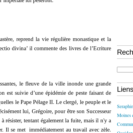
 impériale lui pèseront.
stère, reprend la vie régulière monastique et la
lectio divina’ il commente des livres de l’Ecriture
Rech
ssantes, le fleuve de la ville inonde une grande
Lien
on est suivie d’une épidémie de peste
faisant de
elles le Pape Pélage II. Le clergé, le peuple et le
Seraphi
écisément lui, Grégoire, pour être son Successeur
Moines d
 à résister, tentant également la fuite, mais il n'y a
Communi
éder. Il se met immédiatement au travail avec zèle.
Occident