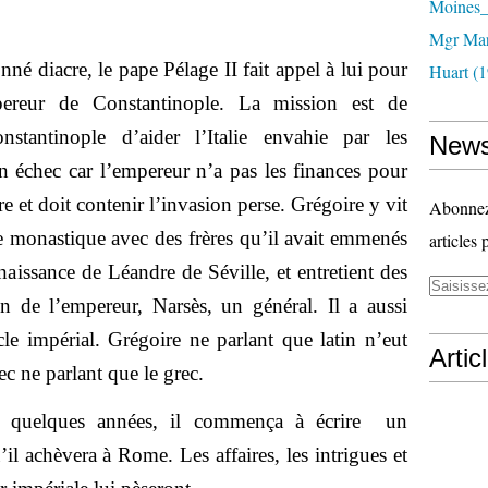
Moines_
Mgr Mar
né diacre, le pape Pélage II fait appel à lui pour
Huart (1
ereur de Constantinople. La mission est de
stantinople d’aider l’Italie envahie par les
News
n échec car l’empereur n’a pas les finances pour
e et doit contenir l’invasion perse. Grégoire y vit
Abonnez-
 monastique avec des frères qu’il avait emmenés
articles 
naissance de Léandre de Séville, et entretient des
 de l’empereur, Narsès, un général. Il a aussi
e impérial. Grégoire ne parlant que latin n’eut
Artic
ec ne parlant que le grec.
a quelques années, il commença à écrire un
l achèvera à Rome. Les affaires, les intrigues et