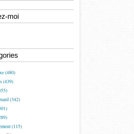
ez-moi
gories
xe (480)
s (439)
355)
nard (342)
301)
289)
ement (115)