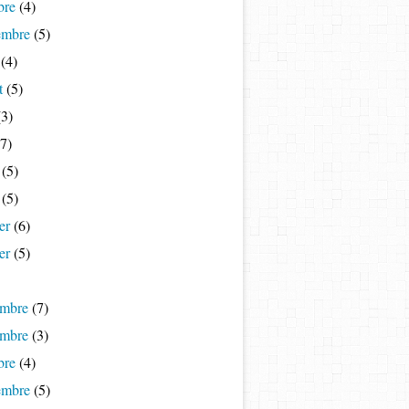
bre
(4)
embre
(5)
(4)
t
(5)
3)
7)
(5)
(5)
er
(6)
er
(5)
mbre
(7)
mbre
(3)
bre
(4)
embre
(5)