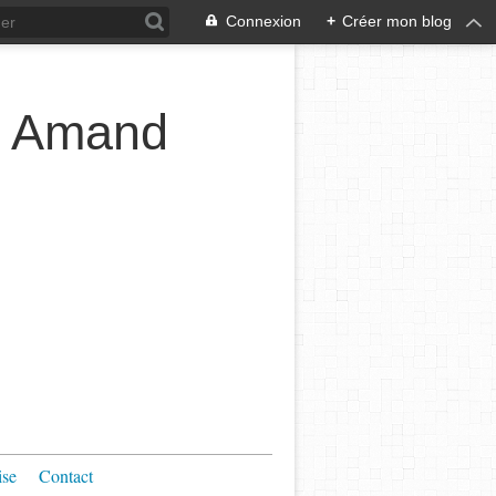
Connexion
+
Créer mon blog
t Amand
ise
Contact