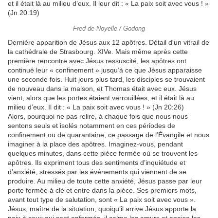
et il était là au milieu d’eux. Il leur dit : « La paix soit avec vous ! »
(Jn 20:19)
Fred de Noyelle / Godong
Dernière apparition de Jésus aux 12 apôtres. Détail d'un vitrail de
la cathédrale de Strasbourg. XIVe. Mais même après cette
première rencontre avec Jésus ressuscité, les apôtres ont
continué leur « confinement » jusqu’à ce que Jésus apparaisse
une seconde fois. Huit jours plus tard, les disciples se trouvaient
de nouveau dans la maison, et Thomas était avec eux. Jésus
vient, alors que les portes étaient verrouillées, et il était là au
milieu d’eux. Il dit : « La paix soit avec vous ! » (Jn 20:26)
Alors, pourquoi ne pas relire, à chaque fois que nous nous
sentons seuls et isolés notamment en ces périodes de
confinement ou de quarantaine, ce passage de l’Évangile et nous
imaginer à la place des apôtres. Imaginez-vous, pendant
quelques minutes, dans cette pièce fermée où se trouvent les
apôtres. Ils expriment tous des sentiments d’inquiétude et
d’anxiété, stressés par les événements qui viennent de se
produire. Au milieu de toute cette anxiété, Jésus passe par leur
porte fermée à clé et entre dans la pièce. Ses premiers mots,
avant tout type de salutation, sont « La paix soit avec vous ».
Jésus, maître de la situation, quoiqu’il arrive Jésus apporte la