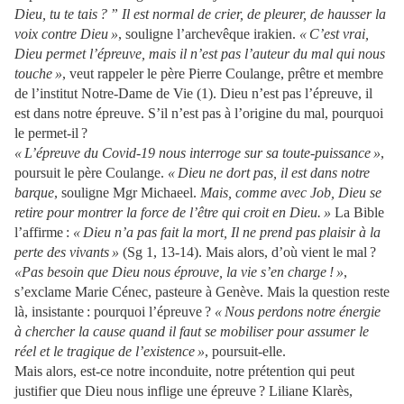
Dieu, tu te tais ? ” Il est normal de crier, de pleurer, de hausser la
voix contre Dieu »
, souligne l’archevêque irakien.
« C’est vrai,
Dieu permet l’épreuve, mais il n’est pas l’auteur du mal qui nous
touche »
, veut rappeler le père Pierre Coulange, prêtre et membre
de l’institut Notre-Dame de Vie (1). Dieu n’est pas l’épreuve, il
est dans notre épreuve. S’il n’est pas à l’origine du mal, pourquoi
le permet-il ?
« L’épreuve du Covid-19 nous interroge sur sa toute-puissance »
,
poursuit le père Coulange.
« Dieu ne dort pas, il est dans notre
barque
, souligne Mgr Michaeel.
Mais, comme avec Job, Dieu se
retire pour montrer la force de l’être qui croit en Dieu. »
La Bible
l’affirme :
« Dieu n’a pas fait la mort, Il ne prend pas plaisir à la
perte des vivants »
(Sg 1, 13-14). Mais alors, d’où vient le mal ?
«Pas besoin que Dieu nous éprouve, la vie s’en charge ! »
,
s’exclame Marie Cénec, pasteure à Genève. Mais la question reste
là, insistante : pourquoi l’épreuve ?
« Nous perdons notre énergie
à chercher la cause quand il faut se mobiliser pour assumer le
réel et le tragique de l’existence »
, poursuit-elle.
Mais alors, est-ce notre inconduite, notre prétention qui peut
justifier que Dieu nous inflige une épreuve ? Liliane Klarès,