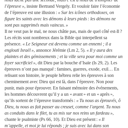
l’épreuve »
, insiste Bertrand Vergely. Et vouloir faire l’économie
de l’épreuve est une illusion :
« Sur les icônes orthodoxes, on
figure les saints avec les démons à leurs pieds : les démons ne
sont pas supprimés mais vaincus. »
Il ne veut pas le mal, ne nous châtie pas, mais de quel côté est-Il ?
Les récits sont nombreux dans la Bible qui interpellent sa
présence.
« Le Seigneur est devenu comme un ennemi ; il a
englouti Israël
»
, annonce Jérémie (Lm 2, 5).
« Il y aura des
plaintes et des gémissements ; et la ville sera pour moi comme un
foyer sacrificiel »
, dit Dieu par la bouche d’Isaïe (Is 29, 2). Les
épreuves n’ont pas manqué : famines, guerres, exode, exil… En
relisant son histoire, le peuple hébreu relie les épreuves à son
cheminement avec Dieu qui est là, dans l’épreuve. Non pour
punir, mais pour éprouver. En faisant mémoire des événements,
les hommes découvrent qu’il y a un « avant » et un « après »,
qu’ils sortent de l’épreuve transformés :
« Tu nous as éprouvés, ô
Dieu, tu nous as fait passer au creuset, comme l’argent. Tu nous
as conduits dans le filet, tu as mis sur nos reins un fardeau »
,
chante le psalmiste (Ps 66, 10). Et Dieu est présent :
« Il
m’appelle, et moi je lui réponds ; je suis avec lui dans son