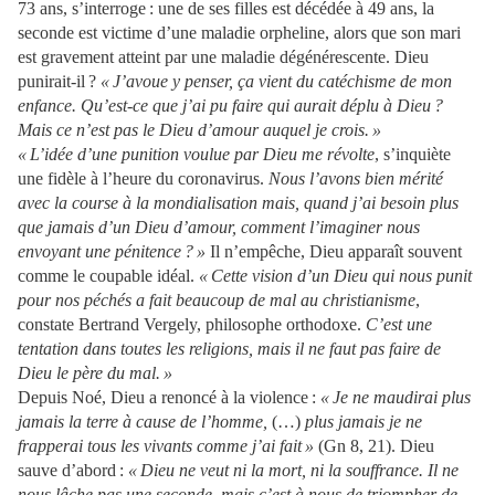
73 ans, s’interroge : une de ses filles est décédée à 49 ans, la
seconde est victime d’une maladie orpheline, alors que son mari
est gravement atteint par une maladie dégénérescente. Dieu
punirait-il ?
« J’avoue y penser, ça vient du catéchisme de mon
enfance. Qu’est-ce que j’ai pu faire qui aurait déplu à Dieu ?
Mais ce n’est pas le Dieu d’amour auquel je crois. »
« L’idée d’une punition voulue par Dieu me révolte
, s’inquiète
une fidèle à l’heure du coronavirus.
Nous l’avons bien mérité
avec la course à la mondialisation mais, quand j’ai besoin plus
que jamais d’un Dieu d’amour, comment l’imaginer nous
envoyant une pénitence ? »
Il n’empêche, Dieu apparaît souvent
comme le coupable idéal.
« Cette vision d’un Dieu qui nous punit
pour nos péchés a fait beaucoup de mal au christianisme
,
constate Bertrand Vergely, philosophe orthodoxe.
C’est une
tentation dans toutes les religions, mais il ne faut pas faire de
Dieu le père du mal. »
Depuis Noé, Dieu a renoncé à la violence :
« Je ne maudirai plus
jamais la terre à cause de l’homme,
(…)
plus jamais je ne
frapperai tous les vivants comme j’ai fait »
(Gn 8, 21). Dieu
sauve d’abord :
« Dieu ne veut ni la mort, ni la souffrance. Il ne
nous lâche pas une seconde, mais c’est à nous de triompher de