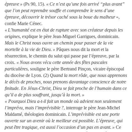
épreuve »
(Ps 90, 15).
« Ce n’est qu’une fois arrivé “plus avant”
que l’on peut reprendre souffle et comprendre le sens d’une
épreuve, découvrir le trésor caché sous la boue du malheur
»,
confie Marie Cénec.
« L’humanité est en état de rupture avec son créateur depuis les
origines
, explique le père Jean-Miguel Garrigues, dominicain.
Mais le Christ nous ouvre un chemin pour passer de la vie
mortelle à la vie de Dieu. »
Pâques nous dit la mort et la
résurrection, le chemin du salut qui passe par l’épreuve, par la
croix.
« Nous avons vécu cette année des fêtes pascales
particulières
, souligne le père Bertrand Pinçon, vicaire épiscopal
du diocèse de Lyon. (2)
Quand la mort rôde, que nous apprenons
le décès de proches, nous prenons davantage conscience de notre
finitude. En Jésus-Christ, Dieu se fait proche de l’humain dans ce
qu’il a de plus souffrant, jusqu’à la mort. »
« Pourquoi Dieu a-t-il fait un monde où advient non seulement
l’imprévu, mais l’imprévisible ?
, interroge le père Jean-Michel
Maldamé, théologien dominicain.
L’imprévisible est une porte
ouverte sur un avenir où le meilleur est possible. L’épreuve, qui
peut être tragique, est aussi l’occasion d’un pas en avant. »
Ce