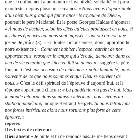
que le confinement a pu montrer : inventivité, solidarité ont pu se
manifester depuis plusieurs semaines.
« Nous avons l’opportunité
d’un bien plus grand qui fait avancer le royaume de Dieu »
,
poursuit le père Maldamé. Et le poète Georges Haldas d’ajouter :
« À nous de décider, selon les effets qu’elles produisent en nous, si
les dures épreuves qui nous sont imposées sont oui ou non une
forme de grâce
(3)
. »
En toutes circonstances, donc, approfondir
notre existence :
« Comment habiter l’espace restreint de nos
appartements, retrouver le temps qui s’écoule, demeurer dans ce
lieu de vie et croire que Dieu en fait sa demeure
, suggère le père
Pinçon.
C’est une occasion de redécouvrir notre humanité, nous
souvenir de ce que nous sommes et que Dieu se souvient de
nous. »
C’est le défi spirituel de l’épreuve d’aujourd’hui, et la
réponse appartient à chacun :
« La pandémie n’a pas de but. Mais
le monde retourne dans sa maison intérieure, nous vivons un
shabbat planétaire
, indique Bertrand Vergely.
Si nous retrouvons
nos forces intérieures alors nous sortirons plus forts de cette
épreuve. »
repères
Des textes de référence
Dieu absent
« Je hurle et tu ne réponds pas. Je me tiens devant