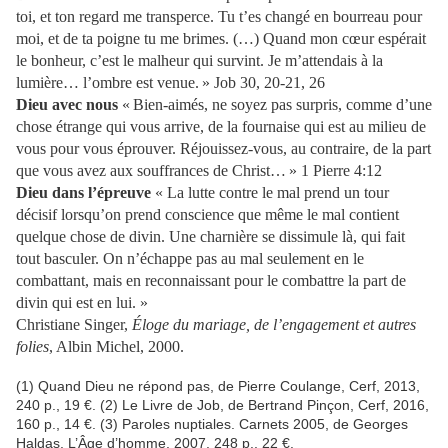
toi, et ton regard me transperce. Tu t’es changé en bourreau pour
moi, et de ta poigne tu me brimes. (…) Quand mon cœur espérait
le bonheur, c’est le malheur qui survint. Je m’attendais à la
lumière… l’ombre est venue. » Job 30, 20-21, 26
Dieu avec nous
« Bien-aimés, ne soyez pas surpris, comme d’une
chose étrange qui vous arrive, de la fournaise qui est au milieu de
vous pour vous éprouver. Réjouissez-vous, au contraire, de la part
que vous avez aux souffrances de Christ… » 1 Pierre 4:12
Dieu dans l’épreuve
« La lutte contre le mal prend un tour
décisif lorsqu’on prend conscience que même le mal contient
quelque chose de divin. Une charnière se dissimule là, qui fait
tout basculer. On n’échappe pas au mal seulement en le
combattant, mais en reconnaissant pour le combattre la part de
divin qui est en lui. »
Christiane Singer,
Éloge du mariage, de l’engagement et autres
folies
, Albin Michel, 2000.
(1) Quand Dieu ne répond pas, de Pierre Coulange, Cerf, 2013,
240 p., 19 €. (2) Le Livre de Job, de Bertrand Pinçon, Cerf, 2016,
160 p., 14 €. (3) Paroles nuptiales. Carnets 2005, de Georges
Haldas, L’Âge d’homme, 2007, 248 p., 22 €.