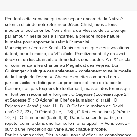
Pendant cette semaine qui nous sépare encore de la Nativité
selon la chair de notre Seigneur Jésus-Christ, nous allons
méditer et acclamer
les Noms divins du Messie, de ce Dieu qui
par amour n'hésite pas à s'incarner, à prendre notre nature
humaine pour apporter le salut à l'humanité.
Monseigneur Jean de Saint - Denis nous dit que ces invocations
datent, pour le moins, du VI° siècle. Primitivement, il y en avait
douze et on les chantait au Benedictus des Laudes. Au IX° siècle,
on commença à les chanter au Magnificat des Vêpres. Dom
Guéranger disait que ces antiennes « contiennent toute la moelle
de la liturgie de l’Avent ». Chacune en effet comprend deux
parties faciles à distinguer. La première est tirée de la sainte
Écriture, non pas toujours textuellement, mais en des termes qui
en font bien reconnaître l’origine : O Sagesse (Ecclésiastique 24
et Sagesse 8) ; O Adonaï et Chef de la maison d’Israël ; O
Rejeton de Jessé (Isaïe 11, 1) ; O Clef de la maison de David
(Isaïe 22, 22) ; O Orient (Luc, I, 78) ; O Roi des nations (Jérémie
10, 7) ; O Emmanuel (Isaïe 8, 8). Dans la seconde partie, on
répète, comme dans une litanie, le même appel : « Veni, venez »,
suivi d’une invocation qui varie avec chaque strophe.
Par les Noms divins, Dieu a voulu nous révéler une connaissance