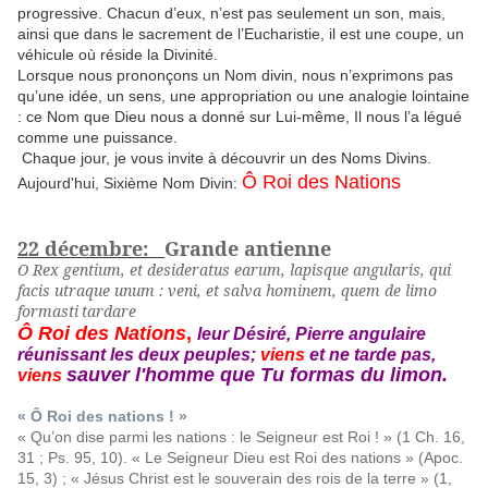
progressive. Chacun d’eux, n’est pas seulement un son, mais,
ainsi que dans le sacrement de l’Eucharistie, il est une coupe, un
véhicule où réside la Divinité.
Lorsque nous prononçons un Nom divin, nous n’exprimons pas
qu’une idée, un sens, une appropriation ou une analogie lointaine
: ce Nom que Dieu nous a donné sur Lui-même, Il nous l’a légué
comme une puissance.
Chaque jour, je vous invite à découvrir un des Noms Divins.
Ô Roi des Nations
Aujourd'hui, Sixième Nom Divin:
22 décembre:
Grande antienne
O Rex gentium, et desideratus earum, lapisque angularis, qui
facis utraque unum : veni, et salva hominem, quem de limo
formasti
tardare
Ô Roi des Nations
,
leur Désiré, Pierre angulaire
réunissant les deux peuples
;
viens
et ne tarde pas,
sauver l'homme que Tu formas du limon
.
viens
« Ô Roi des nations ! »
« Qu’on dise parmi les nations : le Seigneur est Roi ! » (1 Ch. 16,
31 ; Ps. 95, 10). « Le Seigneur Dieu est Roi des nations » (Apoc.
15, 3) ; « Jésus Christ est le souverain des rois de la terre » (1,