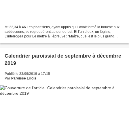
Mt 22,34 à 46 Les pharisiens, ayant appris qu’Il avait fermé la bouche aux
sadducéens, se regroupèrent autour de Lui. Et l’un d’eux, un légiste,
L’interrogea pour Le mettre à l’épreuve : “Maître, quel est le plus grand
commandement dans la Loi ?” Il lui...
Calendrier paroissial de septembre à décembre
2019
Publié le 23/09/2019 à 17:15
Par
Paroisse Lillois