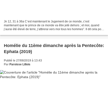
Jn 12, 31 à 36a C’est maintenant le Jugement de ce monde, c’est
maintenant que le prince de ce monde va être jeté dehors ; et moi, quand
j’aurai été élevé de terre, j’attirerai vers moi tous les hommes”. Il dit cela pour
signifier de quelle mort Il allait...
Homélie du 11ème dimanche après la Pentecôte:
Ephata (2019)
Publié le 27/08/2019 à 13:43
Par
Paroisse Lillois