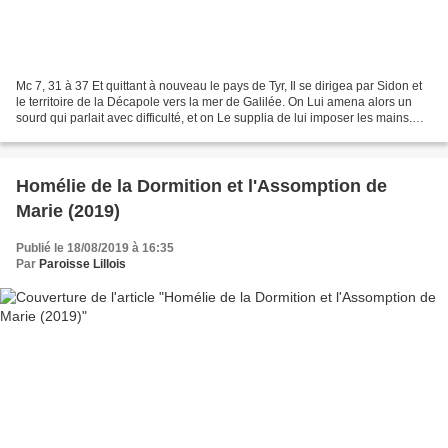
Mc 7, 31 à 37 Et quittant à nouveau le pays de Tyr, Il se dirigea par Sidon et
le territoire de la Décapole vers la mer de Galilée. On Lui amena alors un
sourd qui parlait avec difficulté, et on Le supplia de lui imposer les mains.
L’ayant pris à part,...
Homélie de la Dormition et l'Assomption de
Marie (2019)
Publié le 18/08/2019 à 16:35
Par
Paroisse Lillois