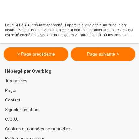
Lc 19, 41 à 48 Et s’étant approché, Il aperçut la ville et pleura sur elle en
disant: “Si toi aussi tu avais su en ce jour comment trouver la paix ! Mais cela
est resté caché à tes yeux ! Car des jours viendront sur toi où tes ennemis
feront contre toi...
< Page précédente
Page suivante >
Hébergé par Overblog
Top articles
Pages
Contact
Signaler un abus
C.G.U.
Cookies et données personnelles
Préférences cookies