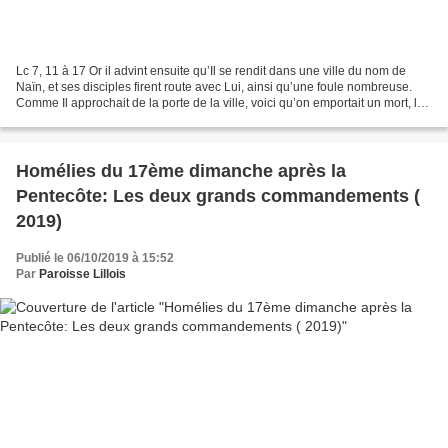
Lc 7, 11 à 17 Or il advint ensuite qu’Il se rendit dans une ville du nom de
Naïn, et ses disciples firent route avec Lui, ainsi qu’une foule nombreuse.
Comme Il approchait de la porte de la ville, voici qu’on emportait un mort, le
fils unique d’une veuve,...
Homélies du 17ème dimanche après la
Pentecôte: Les deux grands commandements (
2019)
Publié le 06/10/2019 à 15:52
Par
Paroisse Lillois