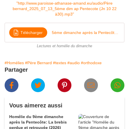
"http://www.paroisse-athanase-amand.eu/audio/Père
bernard_2025_07_13_5ème dim ap Pentecote (Jn 10 22
à30).mp3"
Télécharger
5ème dimanche après la Pentecôte 2025 le Père et Moi nous sommes Un (Jn10 23-30)
Lectures et homélie du dimanche
#Homélies
#Père Bernard
#textes
#audio
#orthodoxe
Partager
Vous aimerez aussi
Homélie du 9ème dimanche
après la Pentecôte: La brebis
perdue et retrouvée (2026)