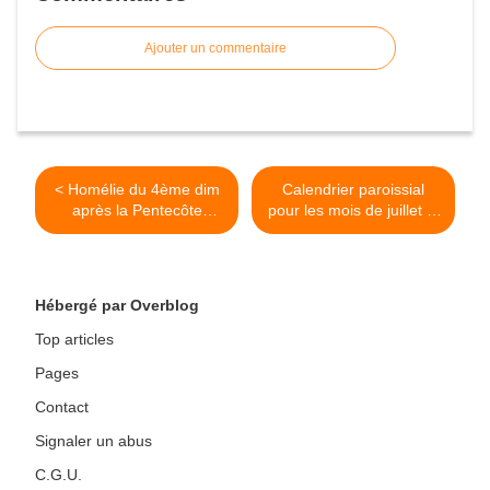
Ajouter un commentaire
< Homélie du 4ème dim
Calendrier paroissial
après la Pentecôte
pour les mois de juillet et
(2025) La foi secourue
août 2025 (
modifications) >
Hébergé par Overblog
Top articles
Pages
Contact
Signaler un abus
C.G.U.