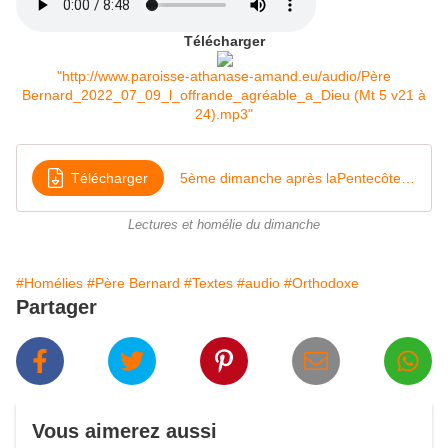
Télécharger
"http://www.paroisse-athanase-amand.eu/audio/Père
Bernard_2022_07_09_l_offrande_agréable_a_Dieu (Mt 5 v21 à
24).mp3"
Télécharger
5ème dimanche après laPentecôte 2022 L'offrrande agréable à Dieu (Mt 5 21-24)
Lectures et homélie du dimanche
#Homélies
#Père Bernard
#Textes
#audio
#Orthodoxe
Partager
Vous aimerez aussi