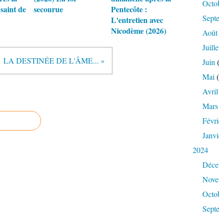
Octo
 saint de
secourue
Pentecôte :
Sept
L'entretien avec
Nicodème (2026)
Août
Juille
LA DESTINÉE DE L'ÂME... »
Juin
(
Mai
(
Avril
Mars
Févri
Janvi
2024
Déce
Nove
Octo
Sept