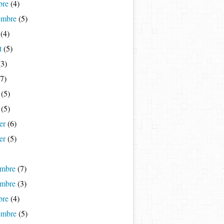
bre
(4)
embre
(5)
(4)
t
(5)
3)
7)
(5)
(5)
er
(6)
er
(5)
mbre
(7)
mbre
(3)
bre
(4)
embre
(5)