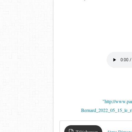
"http://www.pa
Bernard_2022_05_15_le_ri
Télécharger
4ème Dimanch