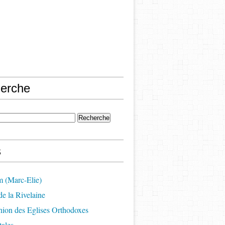
erche
s
m (Marc-Elie)
e la Rivelaine
on des Eglises Orthodoxes
ales