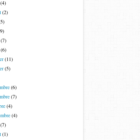
(4)
t
(2)
5)
9)
(7)
(6)
er
(11)
er
(5)
mbre
(6)
mbre
(7)
bre
(4)
embre
(4)
(7)
t
(1)