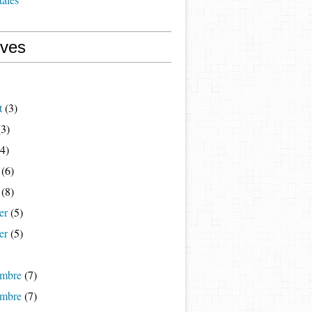
ives
t
(3)
3)
4)
(6)
(8)
er
(5)
er
(5)
mbre
(7)
mbre
(7)