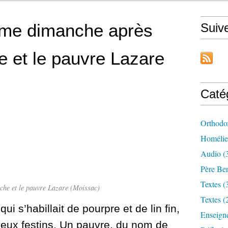
ème dimanche après
Suiv
e et le pauvre Lazare
Caté
Orthodo
Homélie
Audio (
Père Ber
Textes (
riche et le pauvre Lazare (Moissac)
Textes (
ui s’habillait de pourpre et de lin fin,
Enseign
yeux festins.
Un pauvre, du nom de