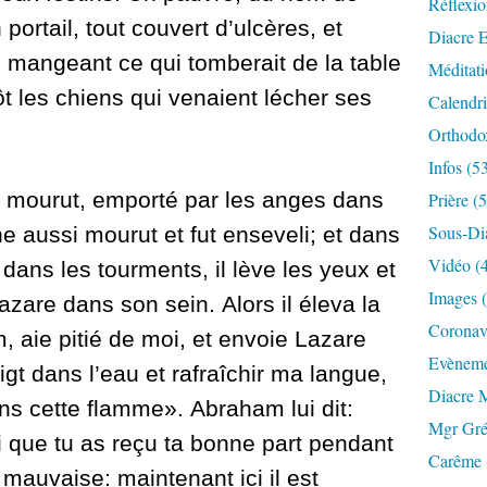
Réflexio
 portail, tout couvert d’ulcères,
et
Diacre E
n mangeant ce qui tomberait de la table
Méditati
tôt les chiens qui venaient lécher ses
Calendri
Orthodo
Infos (5
e mourut, emporté par les anges dans
Prière (
Sous-Di
he aussi mourut et fut enseveli;
et dans
Vidéo (
 dans les tourments, il lève les yeux et
Images 
Lazare dans son sein.
Alors il éleva la
Coronavi
, aie pitié de moi, et envoie Lazare
Evèneme
gt dans l’eau et rafraîchir ma langue,
Diacre 
ans cette flamme».
Abraham lui dit:
Mgr Gré
 que tu as reçu ta bonne part pendant
Carême 
 mauvaise: maintenant ici il est