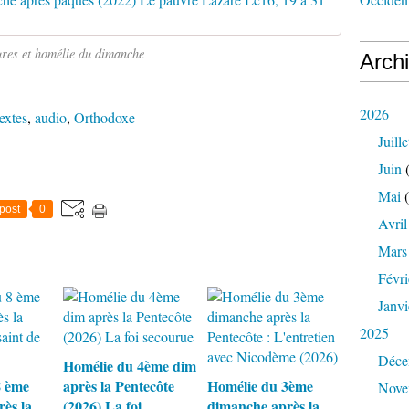
ures et homélie du dimanche
Arch
2026
extes
,
audio
,
Orthodoxe
Juille
Juin
(
Mai
(
post
0
Avril
Mars
Févri
Janvi
2025
Déce
Homélie du 4ème dim
8 ème
après la Pentecôte
Homélie du 3ème
Nove
ès la
(2026) La foi
dimanche après la