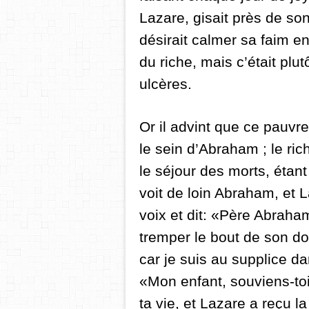
Lazare, gisait près de son
désirait calmer sa faim e
du riche, mais c’était plu
ulcères.
Or il advint que ce pauvr
le sein d’Abraham ; le ric
le séjour des morts, étant
voit de loin Abraham, et 
voix et dit: «Père Abraham
tremper le bout de son doi
car je suis au supplice d
«Mon enfant, souviens-toi
ta vie, et Lazare a reçu l
a