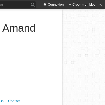
Connexion
+
Créer mon blog
t Amand
ise
Contact