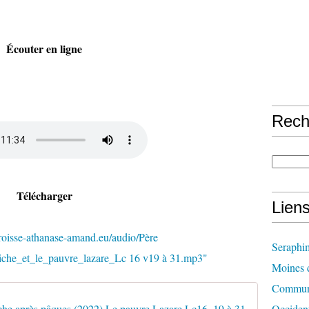
Écouter en ligne
Rech
Télécharger
Lien
roisse-athanase-amand.eu/audio/Père
Seraphi
che_et_le_pauvre_lazare_Lc 16 v19 à 31.mp3"
Moines d
Communi
e après pâques (2022) Le pauvre Lazare Lc16, 19 à 31
Occident