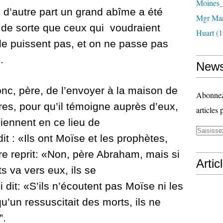
Moines_
;
d’autre part un grand abîme a été
Mgr Mar
, de sorte que ceux qui voudraient
Huart (1
 le puissent pas, et on ne passe pas
.
News
 donc, père, de l’envoyer à la maison de
Abonnez-
rères, pour qu’il témoigne auprès d’eux,
articles 
iennent en ce lieu de
it : «Ils ont Moïse et les prophètes,
re reprit: «Non, père Abraham, mais si
Artic
s va vers eux, ils se
 dit: «S’ils n’écoutent pas Moïse ni les
’un ressuscitait des morts, ils ne
”.