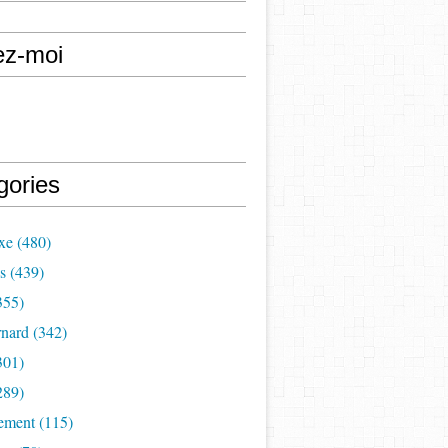
ez-moi
gories
xe (480)
s (439)
355)
nard (342)
301)
289)
ement (115)