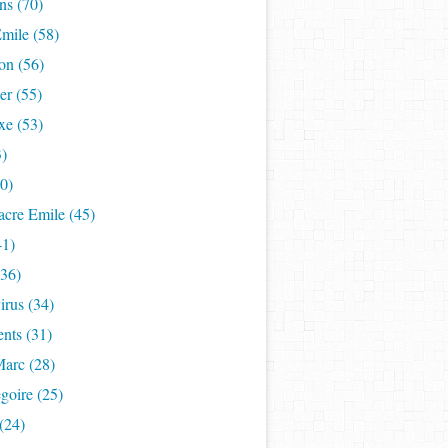
ns (70)
mile (58)
on (56)
er (55)
xe (53)
3)
50)
acre Emile (45)
41)
(36)
rus (34)
nts (31)
Marc (28)
goire (25)
(24)