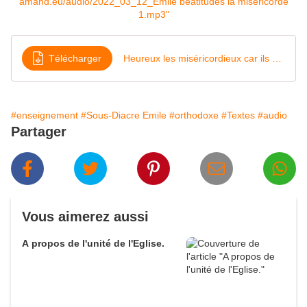
amand.eu/audio/2022_03_12_Emile béatitudes la misericorde
1.mp3"
Télécharger
Heureux les miséricordieux car ils obtiendront miséricorde careme 22
#enseignement
#Sous-Diacre Emile
#orthodoxe
#Textes
#audio
Partager
Vous aimerez aussi
A propos de l'unité de l'Eglise.