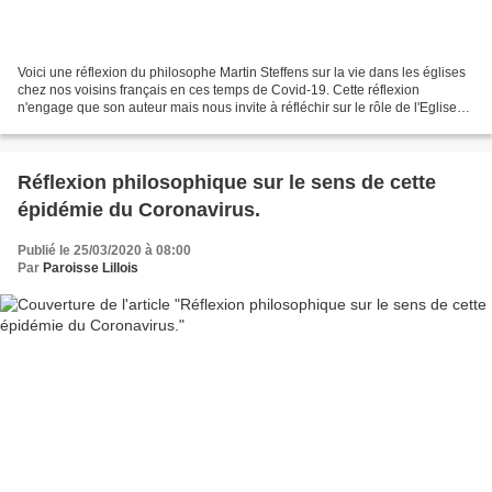
Voici une réflexion du philosophe Martin Steffens sur la vie dans les églises
chez nos voisins français en ces temps de Covid-19. Cette réflexion
n'engage que son auteur mais nous invite à réfléchir sur le rôle de l'Eglise
aujourd'hui. https://le-verbe.com/opinion/une-eglise-qui-nest-plus-celle-du-
pauvre/?
fbclid=IwAR3PO3EnK2xqAkq9lGlANS2LOY3b1qiK6wxKHwjHRjXO1O3zY11
LMJY9-5w...
Réflexion philosophique sur le sens de cette
épidémie du Coronavirus.
Publié le 25/03/2020 à 08:00
Par
Paroisse Lillois