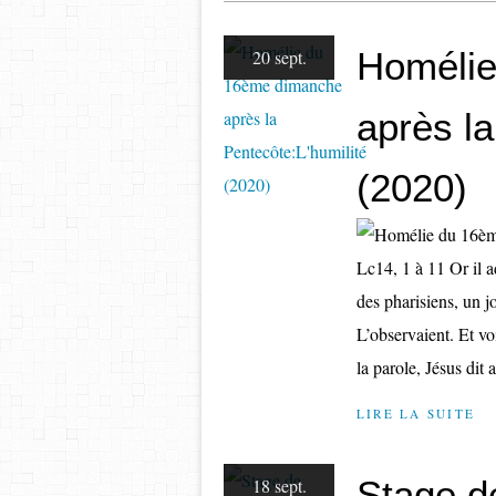
Homélie
20 sept.
après la
(2020)
Lc14, 1 à 11 Or il a
des pharisiens, un j
L’observaient. Et v
la parole, Jésus dit a
LIRE LA SUITE
Stage d
18 sept.