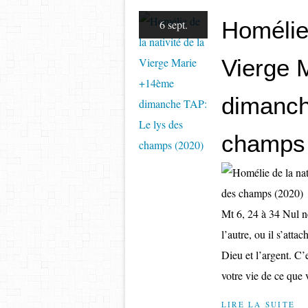
Homélie 
6 sept.
Vierge 
dimanch
champs 
Mt 6, 24 à 34 Nul ne
l’autre, ou il s’atta
Dieu et l’argent. C’
votre vie de ce que 
LIRE LA SUITE