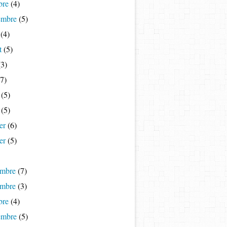
bre
(4)
embre
(5)
(4)
t
(5)
3)
7)
(5)
(5)
er
(6)
er
(5)
mbre
(7)
mbre
(3)
bre
(4)
embre
(5)