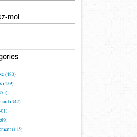
ez-moi
gories
xe (480)
s (439)
355)
nard (342)
301)
289)
ement (115)