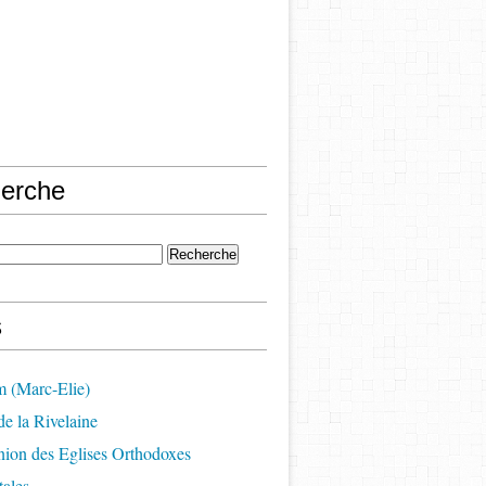
erche
s
m (Marc-Elie)
e la Rivelaine
on des Eglises Orthodoxes
ales