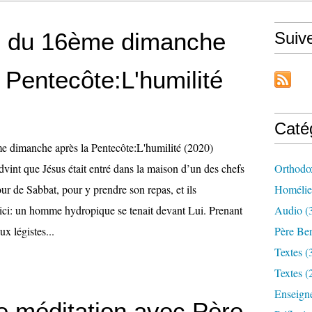
 du 16ème dimanche
Suiv
 Pentecôte:L'humilité
Caté
dvint que Jésus était entré dans la maison d’un des chefs
Orthodo
our de Sabbat, pour y prendre son repas, et ils
Homélie
oici: un homme hydropique se tenait devant Lui. Prenant
Audio (
ux légistes...
Père Ber
Textes (
Textes (
Enseign
e méditation avec Père