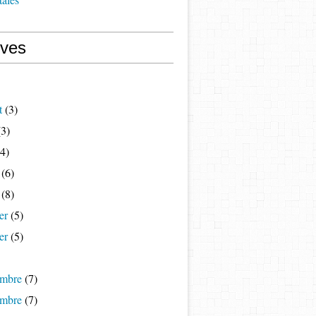
ives
t
(3)
3)
4)
(6)
(8)
er
(5)
er
(5)
mbre
(7)
mbre
(7)