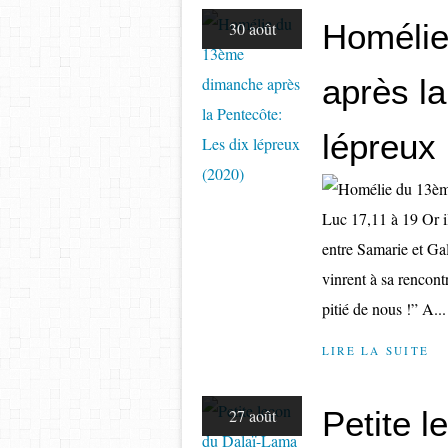
Homélie
30 août
après la
lépreux
Luc 17,11 à 19 Or il
entre Samarie et Gal
vinrent à sa rencontr
pitié de nous !” A...
LIRE LA SUITE
Petite 
27 août