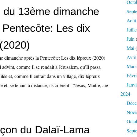
Octo
 du 13ème dimanche
Sept
Août
 Pentecôte: Les dix
Juille
Juin
(
 (2020)
Mai
(
Avril
Mars
 advint, comme Il se rendait à Jérusalem, qu’Il passa
Févri
ilée et, comme Il entrait dans un village, dix lépreux
Janvi
e et, se tenant à distance, ils crièrent : “Jésus, Maître, aie
2024
Déce
Nove
Octo
leçon du Dalaï-Lama
Sept