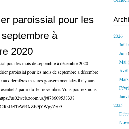
er paroissial pour les
Arch
 septembre à
2026
Juille
re 2020
Juin
(
Mai
(
Avril
ndrier paroissial pour les mois de septembre à décembre
Mars
te aux dernières mesures gouvernementales il n'y aura
Févri
présentiel à partir du 1er novembre. Vous pourrez-nous
Janvi
ttps://us02web.zoom.us/j/87860953833?
2025
2RsUzlTeWRXZE9jYWpyZz09...
Déce
Nove