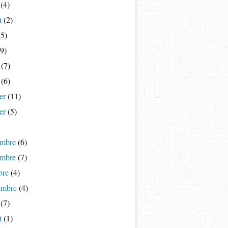
(4)
t
(2)
5)
9)
(7)
(6)
er
(11)
er
(5)
mbre
(6)
mbre
(7)
bre
(4)
embre
(4)
(7)
t
(1)