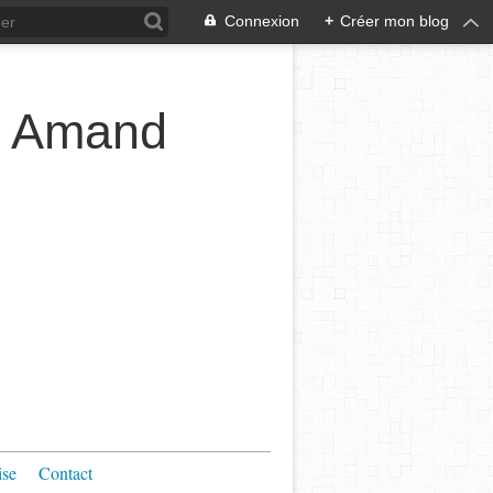
Connexion
+
Créer mon blog
t Amand
ise
Contact