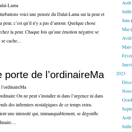
Août
Juille
turbations voici une pensée du Dalaï-Lama sur la peur et
Juin
(
 la peur, c’est qu’il n’y a pas d’amour. Quelque chose
Mai
(
rchez la peur. Chaque fois qu’une émotion négative se
Avril
 se cache...
Mars
Févri
Janvi
e porte de l’ordinaireMa
2023
Déce
Nove
’ordinaire On ne peut s’installer ni dans l’urgence ni dans
Octo
ends des infirmiers nostalgiques de ce temps extra-
Sept
aient une intensité qui, immanquablement, se dégonfle
Août
inaire....
Juille