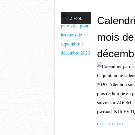
Calendri
2 sept.
mois de
décemb
Ci joint, notre cale
2020. Attention sui
plus de liturgie en 
suivre sur ZOOM: h
pwd=aUNUdFVTQ
LIRE LA SUITE