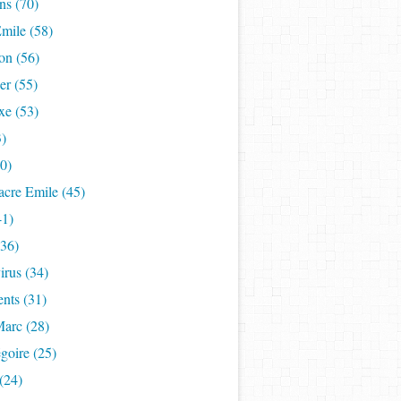
ns (70)
mile (58)
on (56)
er (55)
xe (53)
3)
50)
acre Emile (45)
41)
(36)
rus (34)
nts (31)
Marc (28)
goire (25)
(24)