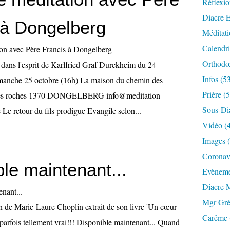
Réflexio
Diacre E
 à Dongelberg
Méditati
Calendri
Orthodo
 dans l'esprit de Karlfried Graf Durckheim du 24
Infos (5
imanche 25 octobre (16h) La maison du chemin des
Prière (
des roches 1370 DONGELBERG info@meditation-
Sous-Di
Le retour du fils prodigue Evangile selon...
Vidéo (
Images 
Coronavi
le maintenant...
Evèneme
Diacre 
Mgr Gré
n de Marie-Laure Choplin extrait de son livre 'Un cœur
Carême 
 parfois tellement vrai!!! Disponible maintenant... Quand