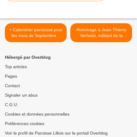
< Calendrier paroissial pour
Hommage à Jean-Thierry
les mois de Septembre à
Verhelst, militant de la
Décembre 2024
cause des peuples, œuvrier
d’une spiritualité chrétienne
socialement engagée >
Hébergé par Overblog
Top articles
Pages
Contact
Signaler un abus
C.G.U.
Cookies et données personnelles
Préférences cookies
Voir le profil de Paroisse Lillois sur le portail Overblog