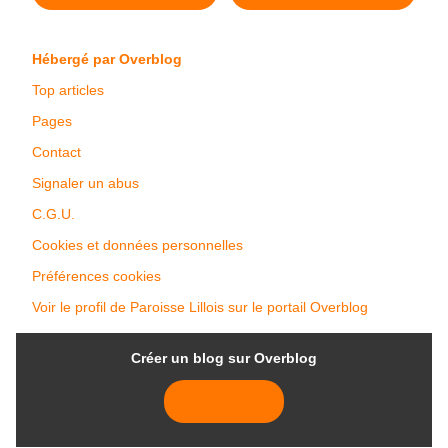
Pentecôte (2023): La fin
L'appel (2023) >
des temps
Hébergé par Overblog
Top articles
Pages
Contact
Signaler un abus
C.G.U.
Cookies et données personnelles
Préférences cookies
Voir le profil de Paroisse Lillois sur le portail Overblog
Créer un blog sur Overblog
Créer un blog