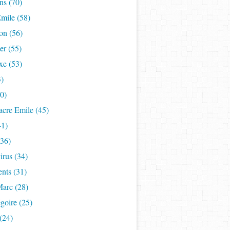
ns (70)
mile (58)
on (56)
er (55)
xe (53)
3)
50)
acre Emile (45)
41)
(36)
rus (34)
nts (31)
Marc (28)
goire (25)
(24)