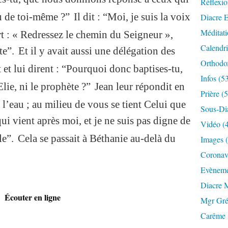
Réflexio
u de toi-même ?”
Il dit : “Moi, je suis la voix
Diacre E
Méditati
ert : « Redressez le chemin du Seigneur »,
Calendri
te”.
Et il y avait aussi une délégation des
Orthodo
t et lui dirent : “Pourquoi donc baptises-tu,
Infos (5
 Elie, ni le prophète ?”
Jean leur répondit en
Prière (
 l’eau ; au milieu de vous se tient Celui que
Sous-Di
ui vient après moi, et je ne suis pas digne de
Vidéo (
le”.
Cela se passait à Béthanie au-delà du
Images 
Coronavi
Evèneme
Diacre 
Écouter en ligne
Mgr Gré
Carême 