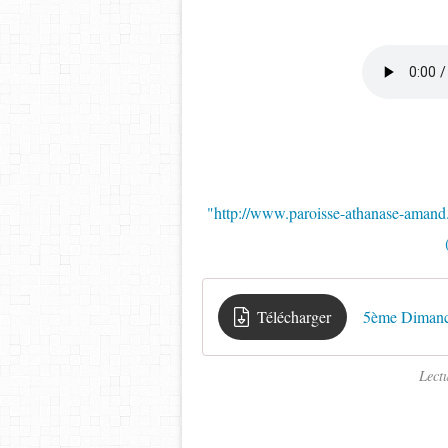
"http://www.paroisse-athanase-amand
Télécharger
5ème Dimanche
Lect