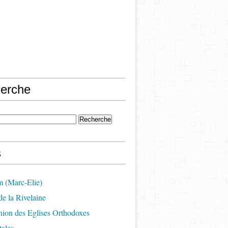
erche
s
m (Marc-Elie)
e la Rivelaine
on des Eglises Orthodoxes
ales