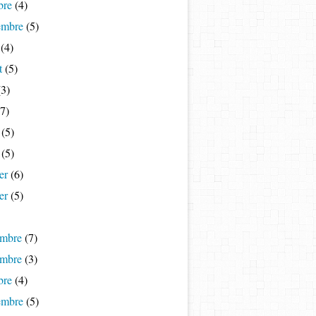
bre
(4)
embre
(5)
(4)
t
(5)
3)
7)
(5)
(5)
er
(6)
er
(5)
mbre
(7)
mbre
(3)
bre
(4)
embre
(5)