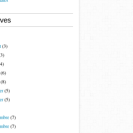
ives
t
(3)
3)
4)
(6)
(8)
er
(5)
er
(5)
mbre
(7)
mbre
(7)