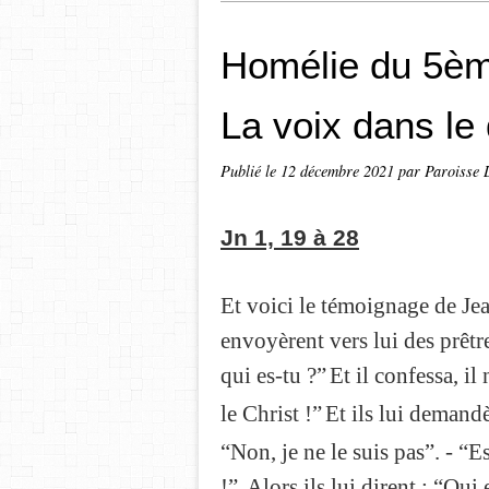
Homélie du 5èm
La voix dans le 
Publié le
12 décembre 2021
par Paroisse L
Jn 1, 19 à 28
Et voici le témoignage de Je
envoyèrent vers lui des prêtr
qui es-tu ?”
Et il confessa, il
le Christ !”
Et ils lui demandè
“Non, je ne le suis pas”. - “E
!”
Alors ils lui dirent : “Qu