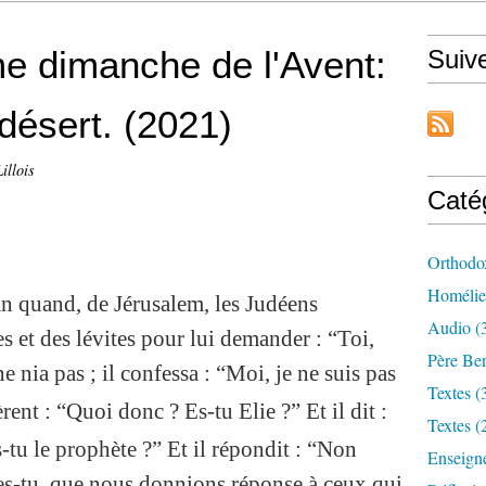
e dimanche de l'Avent:
Suiv
désert. (2021)
illois
Caté
Orthodo
Homélie
an quand, de Jérusalem, les Judéens
Audio (
es et des lévites pour lui demander : “Toi,
Père Ber
 ne nia pas ; il confessa : “Moi, je ne suis pas
Textes (
rent : “Quoi donc ? Es-tu Elie ?” Et il dit :
Textes (
s-tu le prophète ?” Et il répondit : “Non
Enseign
i es-tu, que nous donnions réponse à ceux qui