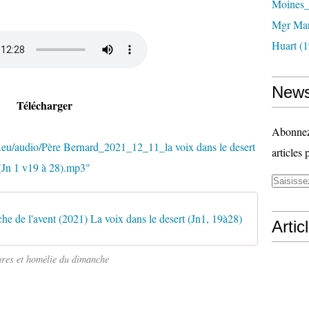
Moines_
Mgr Mar
Huart (1
News
Télécharger
Abonnez-
.eu/audio/Père Bernard_2021_12_11_la voix dans le desert
articles 
(Jn 1 v19 à 28).mp3"
 de l'avent (2021) La voix dans le desert (Jn1, 19à28)
Artic
ures et homélie du dimanche