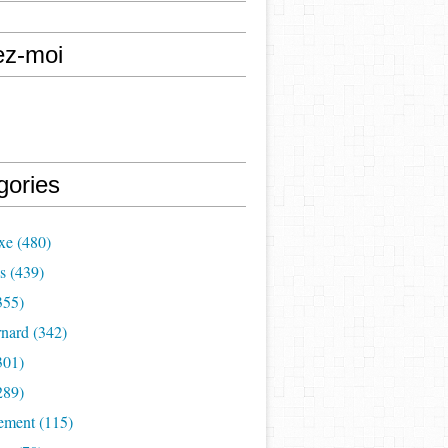
ez-moi
gories
xe (480)
s (439)
355)
nard (342)
301)
289)
ement (115)