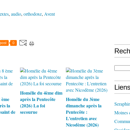
extes
,
audio
,
orthodoxe
,
Avent
post
0
Rech
Lien
Homélie du 4ème dim
8 ème
après la Pentecôte
Homélie du 3ème
Seraphi
ès la
(2026) La foi
dimanche après la
 saint de
secourue
Pentecôte :
Moines d
L'entretien avec
Communi
Nicodème (2026)
Occident