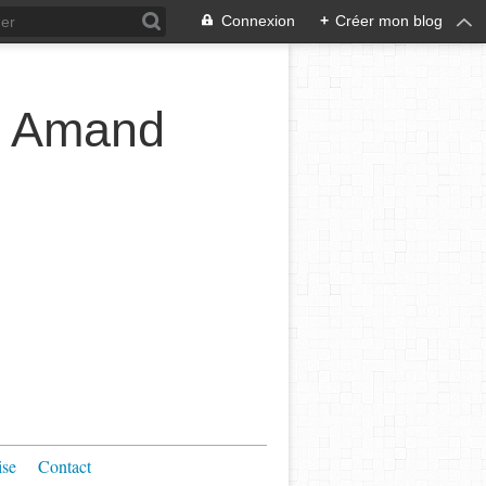
Connexion
+
Créer mon blog
t Amand
ise
Contact