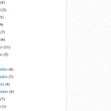
(4)
t
(2)
5)
9)
(7)
(6)
er
(11)
er
(5)
mbre
(6)
mbre
(7)
bre
(4)
embre
(4)
(7)
t
(1)