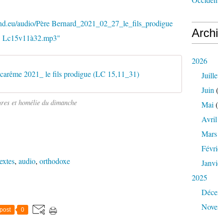
nd.eu/audio/Père Bernard_2021_02_27_le_fils_prodigue
Arch
Lc15v11à32.mp3"
2026
carême 2021_ le fils prodigue (LC 15,11_31)
Juille
Juin
(
ures et homélie du dimanche
Mai
(
Avril
Mars
Févri
extes
,
audio
,
orthodoxe
Janvi
2025
Déce
Nove
post
0