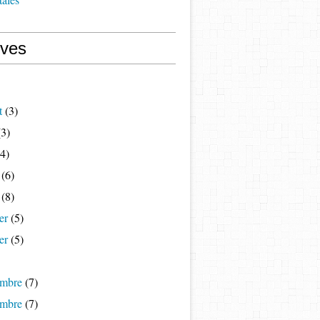
ives
t
(3)
3)
4)
(6)
(8)
er
(5)
er
(5)
mbre
(7)
mbre
(7)