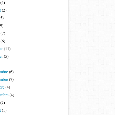
(4)
t
(2)
5)
9)
(7)
(6)
er
(11)
er
(5)
mbre
(6)
mbre
(7)
bre
(4)
embre
(4)
(7)
t
(1)