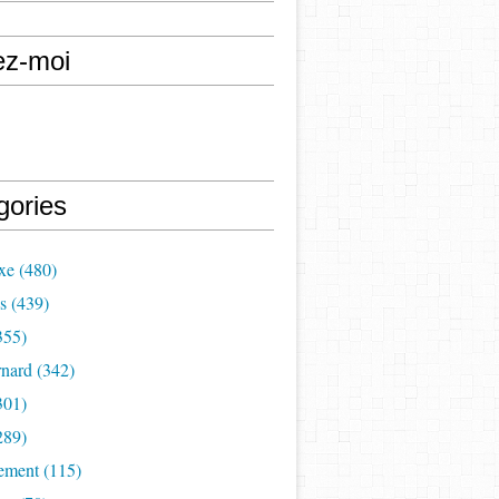
ez-moi
gories
xe (480)
s (439)
355)
nard (342)
301)
289)
ement (115)