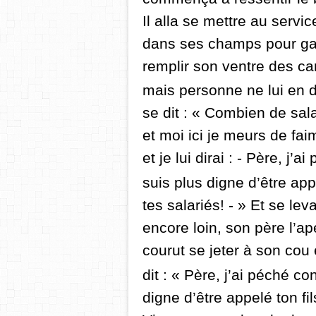
Il alla se mettre au servi
dans ses champs pour ga
remplir son ventre des c
mais personne ne lui en 
se dit : « Combien de sal
et moi ici je meurs de fai
et je lui dirai : - Père, j’
suis plus digne d’être app
tes salariés! - »
Et se leva
encore loin, son père l’ap
courut se jeter à son
cou 
dit : « Père, j’ai péché con
digne d’être appelé ton fi