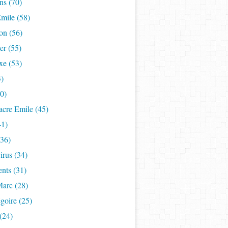
ns (70)
mile (58)
on (56)
er (55)
xe (53)
3)
50)
acre Emile (45)
41)
(36)
rus (34)
nts (31)
Marc (28)
goire (25)
(24)