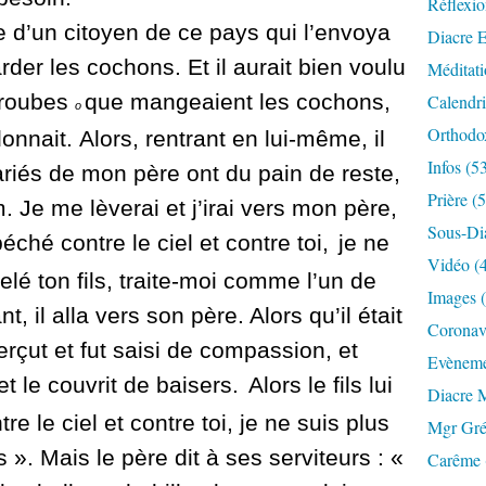
Réflexio
ce d’un citoyen de ce pays qui l’envoya
Diacre E
rder les cochons.
Et il aurait bien voulu
Méditati
aroubes
que mangeaient les cochon
s,
Calendri
o
Orthodo
donnait.
Alors, rentrant en lui-même, il
Infos (5
ariés de mon père ont du pain de reste,
Prière (
m.
Je me lèverai et j’irai vers mon père,
Sous-Di
ai péché contre le
ciel et contre toi,
je ne
Vidéo (
elé ton fils, traite-moi comme l’un de
Images 
nt, il alla vers son père. Alors qu’il était
Coronavi
erçut et fut saisi de compassion, et
Evèneme
et le couvrit de baisers.
Alors le fils lui
Diacre 
tre le ciel et contre toi, je ne suis plus
Mgr Gré
ls ».
Mais le père dit à ses serviteurs : «
Carême 