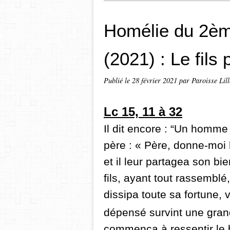
Homélie du 2è
(2021) : Le fils
Publié le
28 février 2021
par Paroisse Lill
Lc 15, 11 à 32
Il dit encore : “Un homme 
père : « Père, donne-moi l
et il leur partagea son bi
fils, ayant tout rassemblé,
dissipa toute sa fortune, 
dépensé survint une gra
commença à ressentir le 