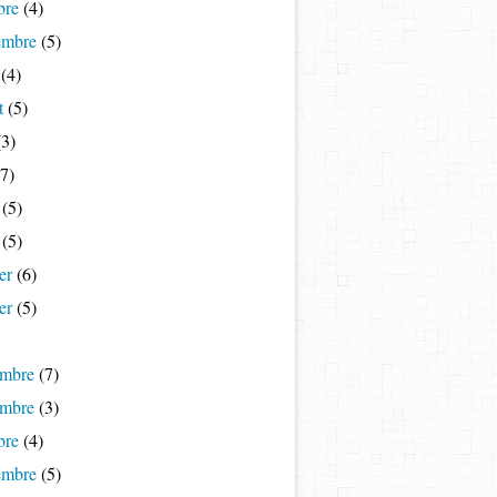
bre
(4)
embre
(5)
(4)
t
(5)
3)
7)
(5)
(5)
er
(6)
er
(5)
mbre
(7)
mbre
(3)
bre
(4)
embre
(5)