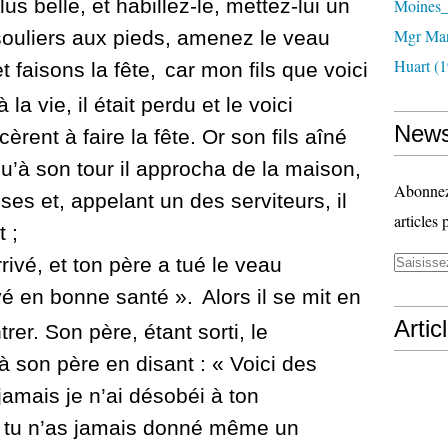
lus belle, et habillez-le, mette
z-lui un
Moines_
Mgr Mar
ouliers aux pieds,
amenez le veau
Huart (1
t faisons la fête,
car mon fils que voici
 la vie, il était perdu et le voici
News
èrent à faire la fête.
Or son fils aîné
qu’à son tour il approcha de la maison,
Abonnez-
anses
et, appelant un des serviteurs, il
articles 
 ;
 arrivé, et ton père a tué le veau
ouvé en bonne santé ».
Alors il se mit en
Artic
rer. Son père, étant sorti, le
 à son père en disant : « Voici des
jamais je n’ai désobéi à ton
oi tu n’as jamais donné même un