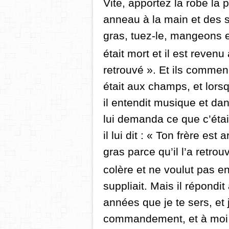
Vite, apportez la robe la p
anneau à la main et des s
gras, tuez-le, mangeons e
était mort et il est revenu à
retrouvé ». Et ils commenc
était aux champs, et lors
il entendit musique et d
lui demanda ce que c’était
il lui dit : « Ton frère est
gras
parce qu’il l’a retr
colère et ne voulut pas ent
suppliait.
Mais il répondit
années que je te sers, et 
commandeme
nt, et à m