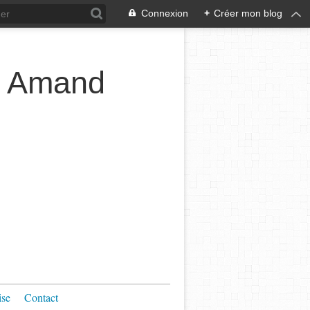
Connexion
+
Créer mon blog
t Amand
ise
Contact