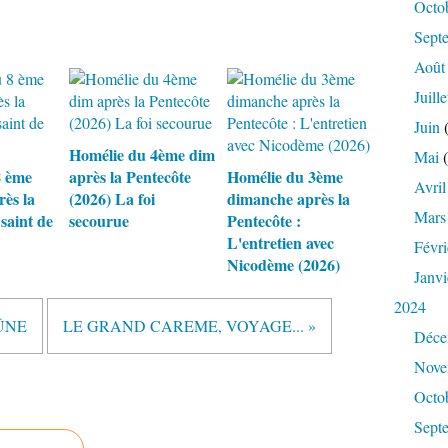
Octo
Sept
Août
Juille
Juin
(
Homélie du 4ème dim
Mai
(
8 ème
après la Pentecôte
Homélie du 3ème
Avril
ès la
(2026) La foi
dimanche après la
Mars
 saint de
secourue
Pentecôte :
L'entretien avec
Févri
Nicodème (2026)
Janvi
2024
ÛNE
LE GRAND CAREME, VOYAGE... »
Déce
Nove
Octo
Sept