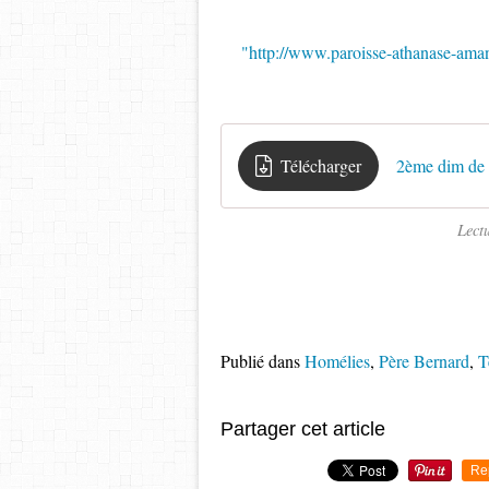
"http://www.paroisse-athanase-ama
Télécharger
2ème dim de 
Lect
Publié dans
Homélies
,
Père Bernard
,
T
Partager cet article
Re