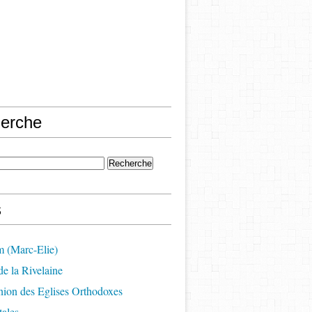
erche
s
m (Marc-Elie)
e la Rivelaine
on des Eglises Orthodoxes
ales