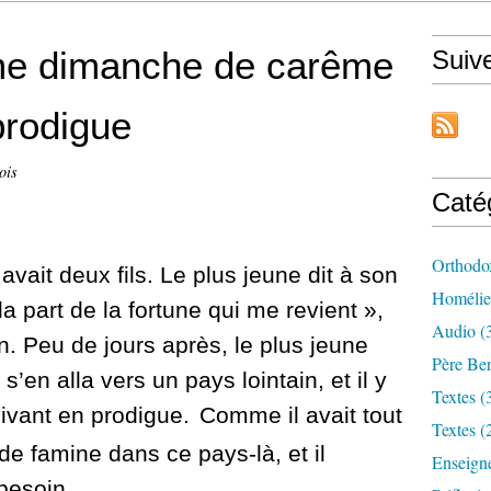
me dimanche de carême
Suiv
 prodigue
ois
Caté
Orthodo
avait deux fils.
Le plus jeune dit à son
Homélie
a part de la fortun
e qui me revient »,
Audio (
en.
Peu de jours après, le plus jeune
Père Ber
 s’en alla vers un pays lointain, et il y
Textes (
vivant en prodigue.
Comme il avait tout
Textes (
nde fam
ine dans ce pays-là, et il
Enseign
besoin.