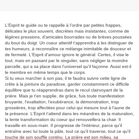
L'Esprit te guide ou te rappelle à l'ordre par petites frappes,
délicates le plus souvent, discrètes mais insistantes, comme de
légères pressions, d'amicales bourrades ou de brèves poussées
du bout du doigt. Un coeur attentif t'apprendra à les distinguer de
tes humeurs, à reconnaître ce mélange inimitable de douceur et
de fermeté. L'Esprit d'amour ignore le général. Certes, il vise le
tout, mais en passant par le singulier, sans négliger la moindre
parcelle, qui a sa place dans l'universel qu'il façonne. Aussi est-il
le membre en même temps que le corps.
Si tu veux marcher à son pas, il te faudra suivre cette ligne de
crête à la jointure du paradoxe, garder constamment ce difficile
équilibre que tu réapprendras dans le recul clairvoyant de la
prière. Mais je t'en supplie, de grâce, fuis toute manifestation
bruyante, l'exaltation, l'exubérance, la démonstration, trop
grossières, trop affectées pour celui qui mesure tout à l'aune de
la présence. L'Esprit t'attend dans les méandres de la maturation,
la lente transformation du coeur qui renouvellera ta chair. Il
travaille en sous-main. II progresse de l'intérieur, parce qu'il
entraîne avec lui toute la pâte, tout ce qu'il traverse, tout ce qu'il
touche de son souffle continu. La prière est son milieu, sa