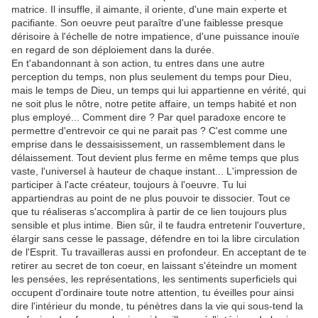
matrice. Il insuffle, il aimante, il oriente, d'une main experte et
pacifiante. Son oeuvre peut paraître d'une faiblesse presque
dérisoire à l'échelle de notre impatience, d'une puissance inouïe
en regard de son déploiement dans la durée.
En t'abandonnant à son action, tu entres dans une autre
perception du temps, non plus seulement du temps pour Dieu,
mais le temps de Dieu, un temps qui lui appartienne en vérité, qui
ne soit plus le nôtre, notre petite affaire, un temps habité et non
plus employé... Comment dire ? Par quel paradoxe encore te
permettre d'entrevoir ce qui ne parait pas ? C'est comme une
emprise dans le dessaisissement, un rassemblement dans le
délaissement. Tout devient plus ferme en même temps que plus
vaste, l'universel à hauteur de chaque instant... L'impression de
participer à l'acte créateur, toujours à l'oeuvre. Tu lui
appartiendras au point de ne plus pouvoir te dissocier. Tout ce
que tu réaliseras s'accomplira à partir de ce lien toujours plus
sensible et plus intime. Bien sûr, il te faudra entretenir l'ouverture,
élargir sans cesse le passage, défendre en toi la libre circulation
de l'Esprit. Tu travailleras aussi en profondeur. En acceptant de te
retirer au secret de ton coeur, en laissant s'éteindre un moment
les pensées, les représentations, les sentiments superficiels qui
occupent d'ordinaire toute notre attention, tu éveilles pour ainsi
dire l'intérieur du monde, tu pénètres dans la vie qui sous-tend la