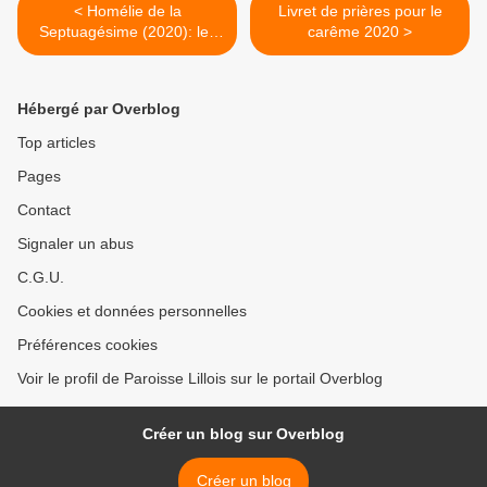
< Homélie de la
Livret de prières pour le
Septuagésime (2020): les
carême 2020 >
ouvriers de la première et la
onzième heure.
Hébergé par Overblog
Top articles
Pages
Contact
Signaler un abus
C.G.U.
Cookies et données personnelles
Préférences cookies
Voir le profil de Paroisse Lillois sur le portail Overblog
Créer un blog sur Overblog
Créer un blog