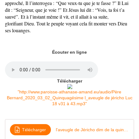
approché, Il l’interrogea :
“Que veux-tu que je te fasse ?” Il Lui
dit : “Seigneur, que je voie !”
Et Jésus lui dit : “Vois, ta foi t’a
sauvé”.
Et à l’instant même il vit, et il allait à sa suite,
glorifiant
Dieu. Tout le peuple voyant cela fit monter vers Dieu
ses louanges.
Écouter en ligne
Télécharger
"http://www.paroisse-athanase-amand.eu/audio/Père
Bernard_2020_03_02_Quinquagésime l_aveugle de jéricho Luc
18 v31 à 43.mp3"
Télécharger
l'aveugle de Jéricho dim de la quinquagésime 2020