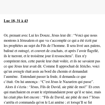
Luc 18, 31 à 43
Or, prenant avec Lui les Douze, Jésus leur dit : “Voici que nous
montons à Jérusalem et que va s’accomplir ce qui a été écrit par
les prophètes au sujet du Fils de l’homme.
Il sera livré aux païens,
bafoué et outragé, et couvert de crachats,
et après l’avoir flagellé,
ils le tueront, et le troisième jour il ressuscitera”.
Eux n’y
comprirent rien, cette parole leur était voilée, et ils ne savaient pas
ce que Jésus leur avait dit.
Comme Il approchait de Jéricho, voici
qu’un aveugle était assis au bord du chemin et demandait
l’aumône.
Entendant passer la foule, il demanda ce que
c’était.
On lui annonça : “C’est Jésus le Nazaréen qui passe”.
Alors il s’écria : “Jésus, Fils de David, aie pitié de moi!”
Et ceux
qui marchaient en avant le réprimandaient pour
qu’il se taise, mais
lui criait plus fort encore : “Fils de David, aie pitié de moi !”
Jésus
s’arrêta et commanda qu’on le Lui amène ; et
lorsqu’Il se fut