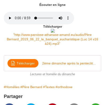
Écouter en ligne
Télécharger
"http://www.paroisse-athanase-amand.eu/audio/Père
Bernard_2019_06_22_le_banquet_eucharistique (Luc 14 v16
à24).mp3"
Télécharger
2ème dimanche après la pentecôte Le banquet eucharistique (lc 14,16-24) 23 juin 2019
Lectures et homélie du dimanche
#Homélies
#Père Bernard
#Textes
#orthodoxe
Partager