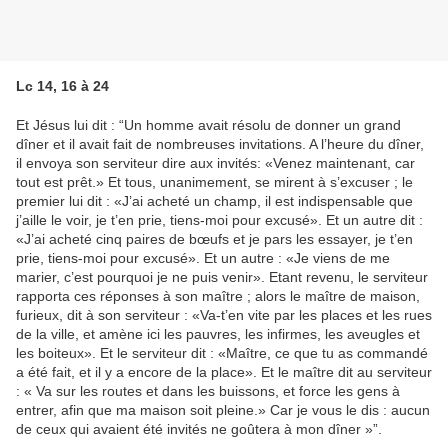
Lc 14, 16 à 24
Et Jésus lui dit : “Un homme avait résolu de donner un grand
dîner et il avait fait de nombreuses invitations. A l’heure du dîner,
il envoya son serviteur dire aux invités: «Venez maintenant, car
tout est prêt.» Et tous, unanimement, se mirent à s’excuser ; le
premier lui dit : «J’ai acheté un champ, il est indispensable que
j’aille le voir, je t’en prie, tiens-moi pour excusé». Et un autre dit :
«J’ai acheté cinq paires de bœufs et je pars les essayer, je t’en
prie, tiens-moi pour excusé». Et un autre : «Je viens de me
marier, c’est pourquoi je ne puis venir». Etant revenu, le serviteur
rapporta ces réponses à son maître ; alors le maître de maison,
furieux, dit à son serviteur : «Va-t’en vite par les places et les rues
de la ville, et amène ici les pauvres, les infirmes, les aveugles et
les boiteux». Et le serviteur dit : «Maître, ce que tu as commandé
a été fait, et il y a encore de la place». Et le maître dit au serviteur
: « Va sur les routes et dans les buissons, et force les gens à
entrer, afin que ma maison soit pleine.» Car je vous le dis : aucun
de ceux qui avaient été invités ne goûtera à mon dîner »”.