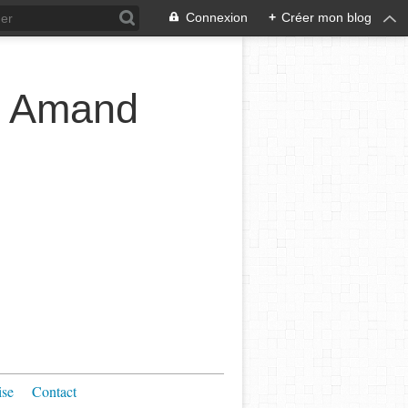
Connexion
+
Créer mon blog
t Amand
ise
Contact