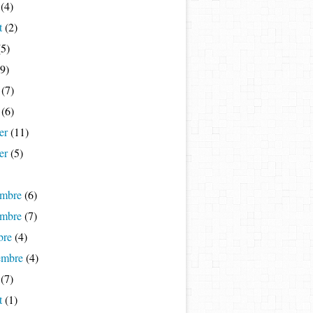
(4)
t
(2)
5)
9)
(7)
(6)
er
(11)
er
(5)
mbre
(6)
mbre
(7)
bre
(4)
embre
(4)
(7)
t
(1)