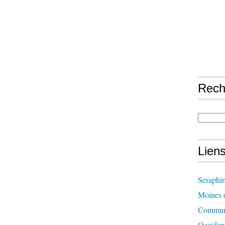
Rech
Lien
Seraphi
Moines d
Communi
Occident