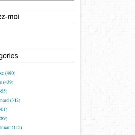
ez-moi
gories
xe (480)
s (439)
355)
nard (342)
301)
289)
ement (115)