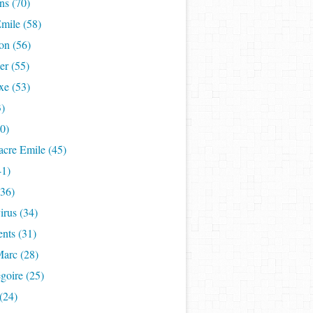
ns (70)
mile (58)
on (56)
er (55)
xe (53)
3)
50)
acre Emile (45)
41)
(36)
rus (34)
nts (31)
Marc (28)
goire (25)
(24)