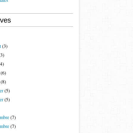
ives
t
(3)
3)
4)
(6)
(8)
er
(5)
er
(5)
mbre
(7)
mbre
(7)