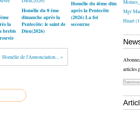
Moines_
Homélie du 4ème dim
Homélie du 8 ème
après la Pentecôte
Mgr Mar
9ème
dimanche après la
(2026) La foi
Huart (1
ès la
Pentecôte: le saint de
secourue
a brebis
Dieu(2026)
trouvée
News
Homélie de l'Annonciation... »
Abonnez-
articles 
Artic