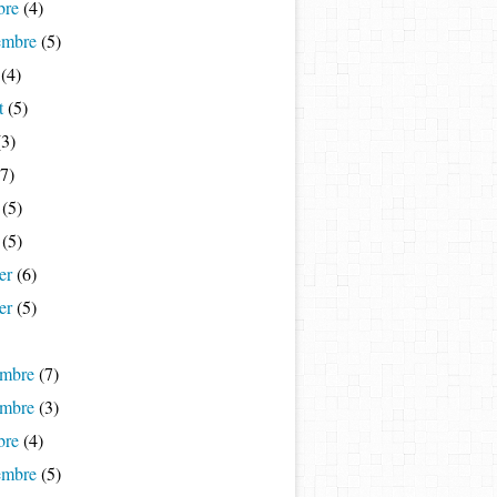
bre
(4)
embre
(5)
(4)
t
(5)
3)
7)
(5)
(5)
er
(6)
er
(5)
mbre
(7)
mbre
(3)
bre
(4)
embre
(5)