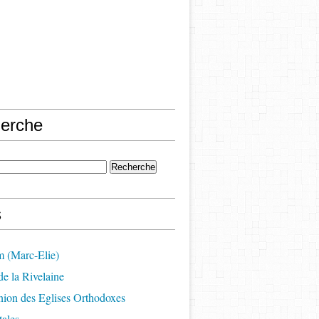
erche
s
m (Marc-Elie)
e la Rivelaine
on des Eglises Orthodoxes
ales