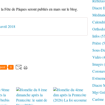
Réflexio
Diacre E
 la Fête de Pâques seront publiés en mars sur le blog.
Méditati
Calendri
 avril 2018
Orthodo
Infos (5
Prière (
Sous-Di
Vidéo (
Images 
post
0
Coronavi
Evèneme
Diacre 
Mgr Gré
Carême 