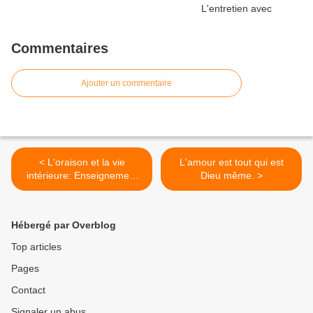
Commentaires
Ajouter un commentaire
< L'oraison et la vie
L'amour est tout qui est
intérieure: Enseignement
Dieu même. >
de Monseigneur Marc du
7/10/2017 à Lillois (2ème
partie)
Hébergé par Overblog
Top articles
Pages
Contact
Signaler un abus