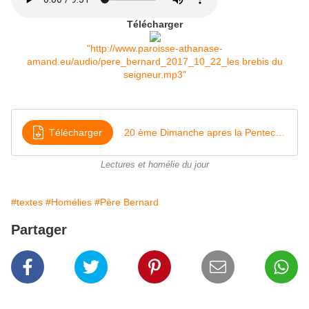
Télécharger
"http://www.paroisse-athanase-
amand.eu/audio/pere_bernard_2017_10_22_les brebis du
seigneur.mp3"
Télécharger
20 ème Dimanche apres la Pentecôte (2017) Les brebis du Christ (Jn 10, 23-38)
Lectures et homélie du jour
#textes
#Homélies
#Père Bernard
Partager