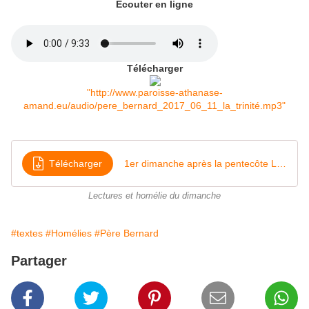
Écouter en ligne
Télécharger
"http://www.paroisse-athanase-
amand.eu/audio/pere_bernard_2017_06_11_la_trinité.mp3"
Télécharger
1er dimanche après la pentecôte La sainte Trinité (Mt 28,16-20)2017
Lectures et homélie du dimanche
#textes
#Homélies
#Père Bernard
Partager