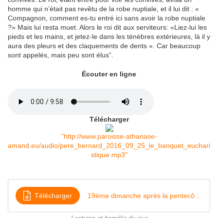
homme qui n’était pas revêtu de la robe nuptiale, et il lui dit : «
Compagnon, comment es-tu entré ici sans avoir la robe nuptiale
?» Mais lui resta muet. Alors le roi dit aux serviteurs: «Liez-lui les
pieds et les mains, et jetez-le dans les ténèbres extérieures, là il y
aura des pleurs et des claquements de dents ». Car beaucoup
sont appelés, mais peu sont élus”.
Écouter en ligne
Télécharger
"http://www.paroisse-athanase-
amand.eu/audio/pere_bernard_2016_09_25_le_banquet_euchari
stique.mp3"
Télécharger
19ème dimanche après la pentecôte Le banquet eucharistique septembre 2016