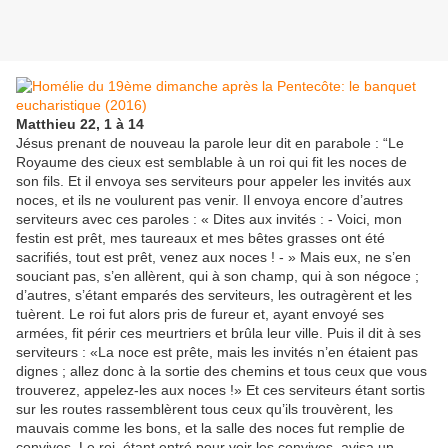
Matthieu 22, 1 à 14
Jésus prenant de nouveau la parole leur dit en parabole : “Le
Royaume des cieux est semblable à un roi qui fit les noces de
son fils. Et il envoya ses serviteurs pour appeler les invités aux
noces, et ils ne voulurent pas venir. Il envoya encore d’autres
serviteurs avec ces paroles : « Dites aux invités : - Voici, mon
festin est prêt, mes taureaux et mes bêtes grasses ont été
sacrifiés, tout est prêt, venez aux noces ! - » Mais eux, ne s’en
souciant pas, s’en allèrent, qui à son champ, qui à son négoce ;
d’autres, s’étant emparés des serviteurs, les outragèrent et les
tuèrent. Le roi fut alors pris de fureur et, ayant envoyé ses
armées, fit périr ces meurtriers et brûla leur ville. Puis il dit à ses
serviteurs : «La noce est prête, mais les invités n’en étaient pas
dignes ; allez donc à la sortie des chemins et tous ceux que vous
trouverez, appelez-les aux noces !» Et ces serviteurs étant sortis
sur les routes rassemblèrent tous ceux qu’ils trouvèrent, les
mauvais comme les bons, et la salle des noces fut remplie de
convives. Le roi, étant entré pour voir les convives, avisa un